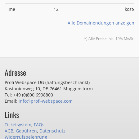
.me
12
kosten
Alle Domainendungen anzeigen
*) Alle Preise inkl. 19% MwSt.
Adresse
Profi Webspace UG (haftungsbeschränkt)
Kastanienweg 10
,
DE-76461 Muggensturm
Tel: +49 (0)800 6998800
Email:
info@profi-webspace.com
Links
Ticketsystem
,
FAQs
AGB
,
Gebühren
,
Datenschutz
Widerrufsbelehrung