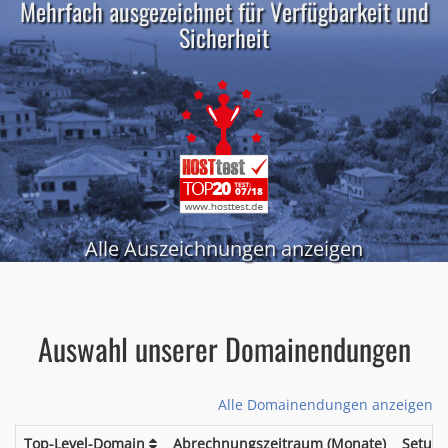
Mehrfach ausgezeichnet für Verfügbarkeit und
Sicherheit
Alle Auszeichnungen anzeigen
Auswahl unserer Domainendungen
Alle Domainendungen anzeigen
Top-Level-Domain
Abrechnungszeitraum (Monate)
Setup