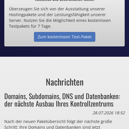
Überzeugen Sie sich von der Ausstattung unserer
Inklusive .de Domain
Hostingpakete und der Leistungsfähigkeit unserer
Server. Nutzen Sie die Möglichkeit eines kostenlosen
Webspace ab 1,25€ / Monat
Testpakets für 7 Tage.
Zum kostenlosen Test-Paket
Günstige SSL-Zertifikate
Comodo-Zertifikate ab 0,90€ / Monat
Nachrichten
Bezahlen Sie auch zu viel
Domains, Subdomains, DNS und Datenbanken:
für Dinge, die sie gar nicht brauchen?
der nächste Ausbau Ihres Kontrollzentrums
28.07.2026 18:52
Nach der neuen Paketübersicht folgt der nächste große
Schritt: Ihre Domains und Datenbanken sind jetzt