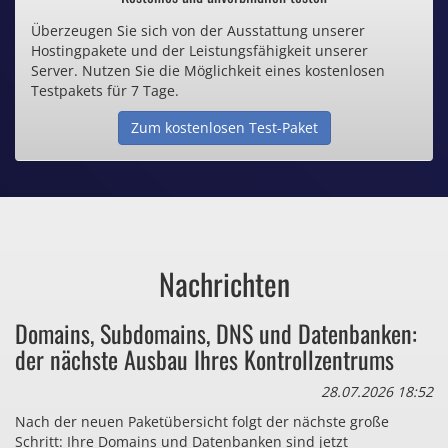
Überzeugen Sie sich von der Ausstattung unserer
Inklusive .de Domain
Hostingpakete und der Leistungsfähigkeit unserer
Server. Nutzen Sie die Möglichkeit eines kostenlosen
Webspace ab 1,25€ / Monat
Testpakets für 7 Tage.
Zum kostenlosen Test-Paket
Günstige SSL-Zertifikate
Comodo-Zertifikate ab 0,90€ / Monat
Nachrichten
Bezahlen Sie auch zu viel
Domains, Subdomains, DNS und Datenbanken:
für Dinge, die sie gar nicht brauchen?
der nächste Ausbau Ihres Kontrollzentrums
28.07.2026 18:52
Nach der neuen Paketübersicht folgt der nächste große
Schritt: Ihre Domains und Datenbanken sind jetzt