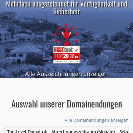
Mehrfach ausgezeichnet für Verfügbarkeit und
Sicherheit
Alle Auszeichnungen anzeigen
Auswahl unserer Domainendungen
Alle Domainendungen anzeigen
Top-Level-Domain
Abrechnungszeitraum (Monate)
Setup