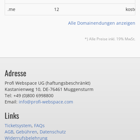
.me
12
kosten
Alle Domainendungen anzeigen
*) Alle Preise inkl. 19% MwSt.
Adresse
Profi Webspace UG (haftungsbeschränkt)
Kastanienweg 10
,
DE-76461 Muggensturm
Tel: +49 (0)800 6998800
Email:
info@profi-webspace.com
Links
Ticketsystem
,
FAQs
AGB
,
Gebühren
,
Datenschutz
Widerrufsbelehrung