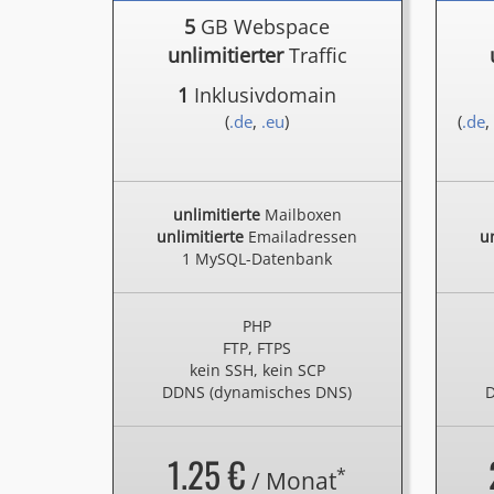
5
GB Webspace
unlimitierter
Traffic
1
Inklusivdomain
(
.de
,
.eu
)
(
.de
,
unlimitierte
Mailboxen
unlimitierte
Emailadressen
un
1 MySQL-Datenbank
PHP
FTP, FTPS
kein SSH, kein SCP
DDNS (dynamisches DNS)
D
1.25 €
*
/ Monat