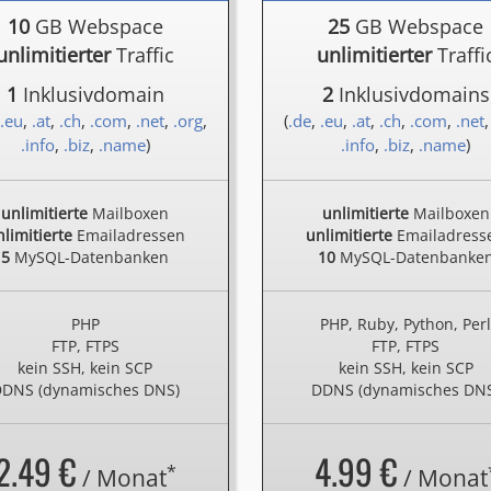
10
GB Webspace
25
GB Webspace
unlimitierter
Traffic
unlimitierter
Traffi
1
Inklusivdomain
2
Inklusivdomains
.eu
,
.at
,
.ch
,
.com
,
.net
,
.org
,
(
.de
,
.eu
,
.at
,
.ch
,
.com
,
.net
.info
,
.biz
,
.name
)
.info
,
.biz
,
.name
)
unlimitierte
Mailboxen
unlimitierte
Mailboxen
limitierte
Emailadressen
unlimitierte
Emailadress
5
MySQL-Datenbanken
10
MySQL-Datenbanke
PHP
PHP, Ruby, Python, Per
FTP, FTPS
FTP, FTPS
kein SSH, kein SCP
kein SSH, kein SCP
DNS (dynamisches DNS)
DDNS (dynamisches DN
2.49 €
4.99 €
*
/ Monat
/ Monat