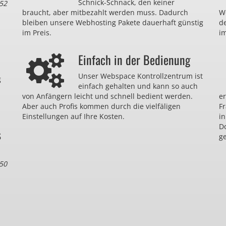
Schnick-Schnack, den keiner
52
braucht, aber mitbezahlt werden muss. Dadurch
We
bleiben unsere Webhosting Pakete dauerhaft günstig
d
im Preis.
im
Einfach in der Bedienung
Unser Webspace Kontrollzentrum ist
g
einfach gehalten und kann so auch
von Anfängern leicht und schnell bedient werden.
er
Aber auch Profis kommen durch die vielfäligen
F
Einstellungen auf Ihre Kosten.
in
D
s
ge
50