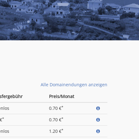
Alle Domainendungen anzeigen
sfergebühr
Preis/Monat
*
enlos
0.70 €
*
*
 €
0.70 €
*
enlos
1.20 €