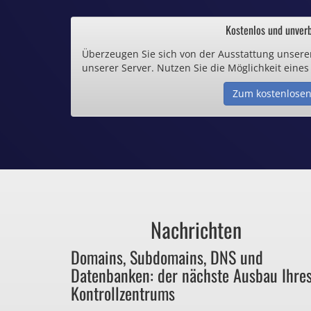
.de und .eu schon 
Kostenlos und unverb
Überzeugen Sie sich von der Ausstattung unsere
Inklusive .
unserer Server. Nutzen Sie die Möglichkeit eines
Zum kostenlosen
Webspace ab 1,
Günstige SSL-
Comodo-Zertifikate 
Nachrichten
Bezahlen Sie 
Domains, Subdomains, DNS und
Datenbanken: der nächste Ausbau Ihre
für Dinge, die sie ga
Kontrollzentrums