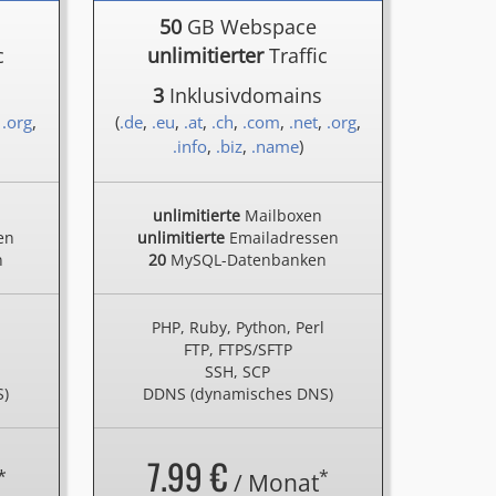
50
GB Webspace
c
unlimitierter
Traffic
3
Inklusivdomains
,
.org
,
(
.de
,
.eu
,
.at
,
.ch
,
.com
,
.net
,
.org
,
.info
,
.biz
,
.name
)
unlimitierte
Mailboxen
en
unlimitierte
Emailadressen
n
20
MySQL-Datenbanken
l
PHP, Ruby, Python, Perl
FTP, FTPS/SFTP
SSH, SCP
S)
DDNS (dynamisches DNS)
7.99 €
*
*
/ Monat