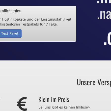
ab 0,70€ / Monat
indlich testen
r Hostingpakete und der Leistungsfähigkeit
de Domain
 kostenlosen Testpakets für 7 Tage.
 Test-Paket
25€ / Monat
Zertifikate
ab 0,90€ / Monat
Unsere Vers
auch zu viel
s
Klein im Preis
r nicht brauchen?
Bei uns gibt es keinen Inklusiv-