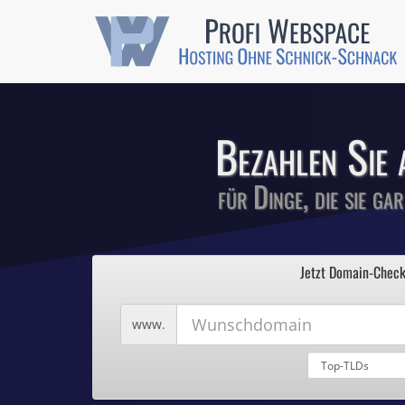
Günstige SSL-
Comodo-Zertifikate 
Bezahlen Sie 
für Dinge, die sie ga
1
Profi We
2
Jetzt Domain-Check
3
4
Hosting ohne Sc
5
Wunschdomain
www.
Domains für 