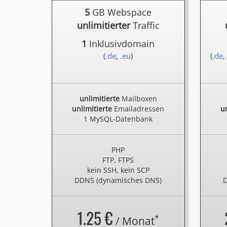
5
GB Webspace
unlimitierter
Traffic
1
Inklusivdomain
(
.de
,
.eu
)
(
.de
,
unlimitierte
Mailboxen
unlimitierte
Emailadressen
un
1 MySQL-Datenbank
PHP
FTP, FTPS
kein SSH, kein SCP
DDNS (dynamisches DNS)
D
1.25 €
*
/ Monat