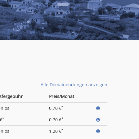
Alle Domainendungen anzeigen
sfergebühr
Preis/Monat
*
enlos
0.70 €
*
*
 €
0.70 €
*
enlos
1.20 €