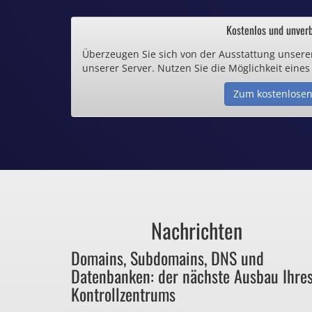
.de und .eu schon 
Kostenlos und unverb
Überzeugen Sie sich von der Ausstattung unsere
Inklusive .
unserer Server. Nutzen Sie die Möglichkeit eines
Zum kostenlosen
Webspace ab 1,
Günstige SSL-
Comodo-Zertifikate 
Nachrichten
Bezahlen Sie 
Domains, Subdomains, DNS und
Datenbanken: der nächste Ausbau Ihre
für Dinge, die sie ga
Kontrollzentrums