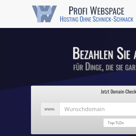
Günstige SSL-
Comodo-Zertifikate 
Bezahlen Sie 
für Dinge, die sie ga
1
Profi We
2
Jetzt Domain-Check
3
4
Hosting ohne Sc
5
Wunschdomain
www.
Domains für 