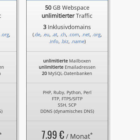
50
GB Webspace
c
unlimitierter
Traffic
3
Inklusivdomains
,
.org
,
(
.de
,
.eu
,
.at
,
.ch
,
.com
,
.net
,
.org
,
.info
,
.biz
,
.name
)
unlimitierte
Mailboxen
en
unlimitierte
Emailadressen
n
20
MySQL-Datenbanken
l
PHP, Ruby, Python, Perl
FTP, FTPS/SFTP
SSH, SCP
S)
DDNS (dynamisches DNS)
7.99 €
*
*
/ Monat