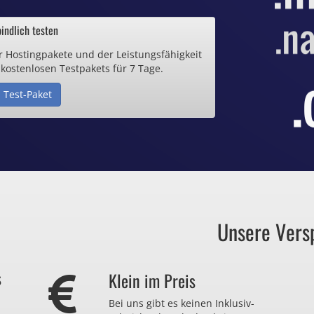
ab 0,70€ / Monat
indlich testen
r Hostingpakete und der Leistungsfähigkeit
de Domain
 kostenlosen Testpakets für 7 Tage.
 Test-Paket
25€ / Monat
Zertifikate
ab 0,90€ / Monat
Unsere Vers
auch zu viel
s
Klein im Preis
r nicht brauchen?
Bei uns gibt es keinen Inklusiv-