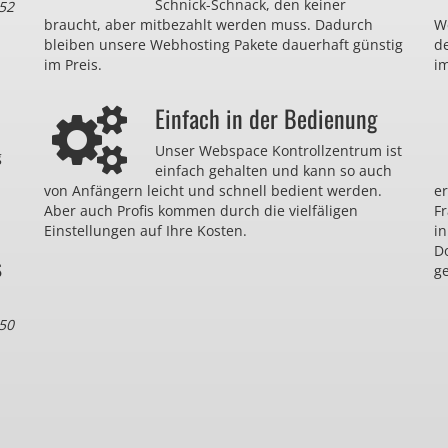
Schnick-Schnack, den keiner
52
braucht, aber mitbezahlt werden muss. Dadurch
We
bleiben unsere Webhosting Pakete dauerhaft günstig
d
im Preis.
im
Einfach in der Bedienung
Unser Webspace Kontrollzentrum ist
g
einfach gehalten und kann so auch
von Anfängern leicht und schnell bedient werden.
er
Aber auch Profis kommen durch die vielfäligen
F
Einstellungen auf Ihre Kosten.
in
D
s
ge
50