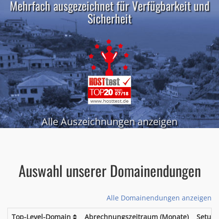
Mehrfach ausgezeichnet für Verfügbarkeit und
Sicherheit
Alle Auszeichnungen anzeigen
Auswahl unserer Domainendungen
Alle Domainendungen anzeigen
Top-Level-Domain
Abrechnungszeitraum (Monate)
Setup