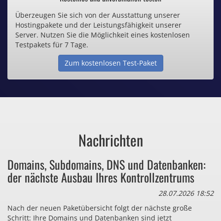
Überzeugen Sie sich von der Ausstattung unserer
Inklusive .de Domain
Hostingpakete und der Leistungsfähigkeit unserer
Server. Nutzen Sie die Möglichkeit eines kostenlosen
Webspace ab 1,25€ / Monat
Testpakets für 7 Tage.
Zum kostenlosen Test-Paket
Günstige SSL-Zertifikate
Comodo-Zertifikate ab 0,90€ / Monat
Nachrichten
Bezahlen Sie auch zu viel
Domains, Subdomains, DNS und Datenbanken:
für Dinge, die sie gar nicht brauchen?
der nächste Ausbau Ihres Kontrollzentrums
28.07.2026 18:52
Nach der neuen Paketübersicht folgt der nächste große
Schritt: Ihre Domains und Datenbanken sind jetzt