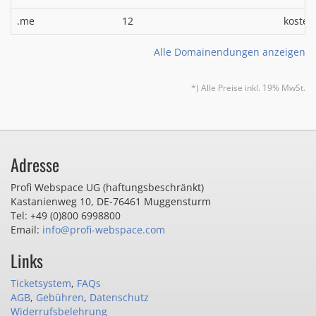
.me
12
kosten
Alle Domainendungen anzeigen
*) Alle Preise inkl. 19% MwSt.
Adresse
Profi Webspace UG (haftungsbeschränkt)
Kastanienweg 10
,
DE-76461 Muggensturm
Tel: +49 (0)800 6998800
Email:
info@profi-webspace.com
Links
Ticketsystem
,
FAQs
AGB
,
Gebühren
,
Datenschutz
Widerrufsbelehrung