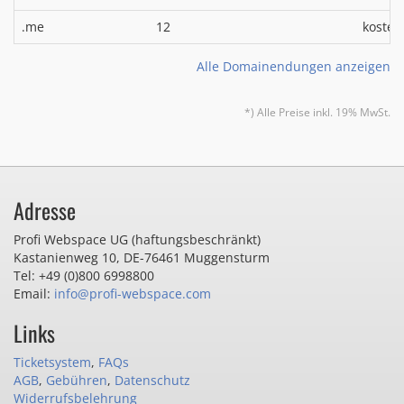
.me
12
kosten
Alle Domainendungen anzeigen
*) Alle Preise inkl. 19% MwSt.
Adresse
Profi Webspace UG (haftungsbeschränkt)
Kastanienweg 10
,
DE-76461 Muggensturm
Tel: +49 (0)800 6998800
Email:
info@profi-webspace.com
Links
Ticketsystem
,
FAQs
AGB
,
Gebühren
,
Datenschutz
Widerrufsbelehrung