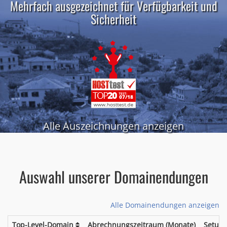
Mehrfach ausgezeichnet für Verfügbarkeit und
Sicherheit
Alle Auszeichnungen anzeigen
Auswahl unserer Domainendungen
Alle Domainendungen anzeigen
Top-Level-Domain
Abrechnungszeitraum (Monate)
Setup