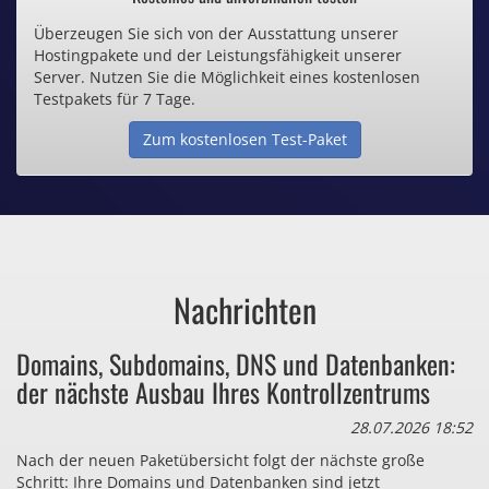
Überzeugen Sie sich von der Ausstattung unserer
Inklusive .de Domain
Hostingpakete und der Leistungsfähigkeit unserer
Server. Nutzen Sie die Möglichkeit eines kostenlosen
Webspace ab 1,25€ / Monat
Testpakets für 7 Tage.
Zum kostenlosen Test-Paket
Günstige SSL-Zertifikate
Comodo-Zertifikate ab 0,90€ / Monat
Nachrichten
Bezahlen Sie auch zu viel
Domains, Subdomains, DNS und Datenbanken:
für Dinge, die sie gar nicht brauchen?
der nächste Ausbau Ihres Kontrollzentrums
28.07.2026 18:52
Nach der neuen Paketübersicht folgt der nächste große
Schritt: Ihre Domains und Datenbanken sind jetzt