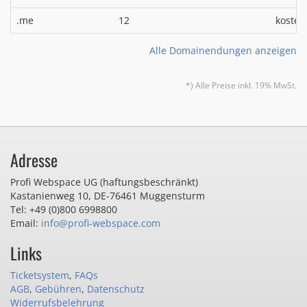
.me
12
kosten
Alle Domainendungen anzeigen
*) Alle Preise inkl. 19% MwSt.
Adresse
Profi Webspace UG (haftungsbeschränkt)
Kastanienweg 10
,
DE-76461 Muggensturm
Tel: +49 (0)800 6998800
Email:
info@profi-webspace.com
Links
Ticketsystem
,
FAQs
AGB
,
Gebühren
,
Datenschutz
Widerrufsbelehrung