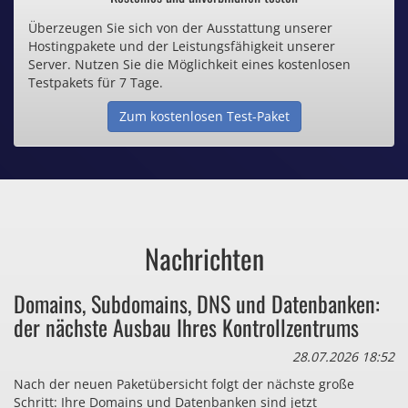
Überzeugen Sie sich von der Ausstattung unserer
Inklusive .de Domain
Hostingpakete und der Leistungsfähigkeit unserer
Server. Nutzen Sie die Möglichkeit eines kostenlosen
Webspace ab 1,25€ / Monat
Testpakets für 7 Tage.
Zum kostenlosen Test-Paket
Günstige SSL-Zertifikate
Comodo-Zertifikate ab 0,90€ / Monat
Nachrichten
Bezahlen Sie auch zu viel
Domains, Subdomains, DNS und Datenbanken:
für Dinge, die sie gar nicht brauchen?
der nächste Ausbau Ihres Kontrollzentrums
28.07.2026 18:52
Nach der neuen Paketübersicht folgt der nächste große
Schritt: Ihre Domains und Datenbanken sind jetzt