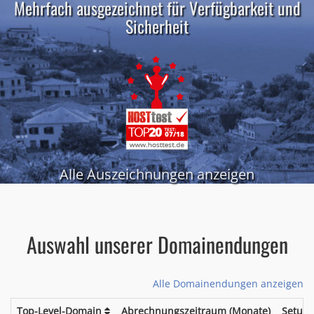
Mehrfach ausgezeichnet für Verfügbarkeit und
Sicherheit
Alle Auszeichnungen anzeigen
Auswahl unserer Domainendungen
Alle Domainendungen anzeigen
Top-Level-Domain
Abrechnungszeitraum (Monate)
Setup