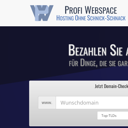
Günstige SSL-
Comodo-Zertifikate 
Bezahlen Sie 
für Dinge, die sie ga
1
Profi We
2
Jetzt Domain-Check
3
4
Hosting ohne Sc
5
Wunschdomain
www.
Domains für 