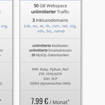
50
GB Webspace
c
unlimitierter
Traffic
3
Inklusivdomains
,
.org
,
(
.de
,
.eu
,
.at
,
.ch
,
.com
,
.net
,
.org
,
.info
,
.biz
,
.name
)
unlimitierte
Mailboxen
en
unlimitierte
Emailadressen
n
20
MySQL-Datenbanken
l
PHP, Ruby, Python, Perl
FTP, FTPS/SFTP
SSH, SCP
S)
DDNS (dynamisches DNS)
7.99 €
*
*
/ Monat