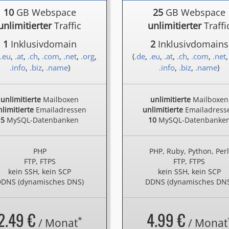
10
GB Webspace
25
GB Webspace
unlimitierter
Traffic
unlimitierter
Traffi
1
Inklusivdomain
2
Inklusivdomains
.eu
,
.at
,
.ch
,
.com
,
.net
,
.org
,
(
.de
,
.eu
,
.at
,
.ch
,
.com
,
.net
.info
,
.biz
,
.name
)
.info
,
.biz
,
.name
)
unlimitierte
Mailboxen
unlimitierte
Mailboxen
limitierte
Emailadressen
unlimitierte
Emailadress
5
MySQL-Datenbanken
10
MySQL-Datenbanke
PHP
PHP, Ruby, Python, Per
FTP, FTPS
FTP, FTPS
kein SSH, kein SCP
kein SSH, kein SCP
DNS (dynamisches DNS)
DDNS (dynamisches DN
2.49 €
4.99 €
*
/ Monat
/ Monat