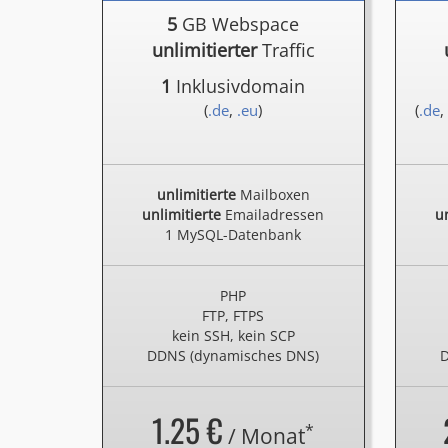
5
GB Webspace
unlimitierter
Traffic
1
Inklusivdomain
(
.de
,
.eu
)
(
.de
,
unlimitierte
Mailboxen
unlimitierte
Emailadressen
un
1 MySQL-Datenbank
PHP
FTP, FTPS
kein SSH, kein SCP
DDNS (dynamisches DNS)
D
1.25 €
*
/ Monat