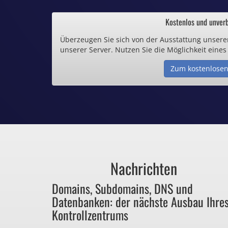
.de und .eu schon 
Kostenlos und unverb
Überzeugen Sie sich von der Ausstattung unsere
Inklusive .
unserer Server. Nutzen Sie die Möglichkeit eines
Zum kostenlosen
Webspace ab 1,
Günstige SSL-
Comodo-Zertifikate 
Nachrichten
Bezahlen Sie 
Domains, Subdomains, DNS und
Datenbanken: der nächste Ausbau Ihre
für Dinge, die sie ga
Kontrollzentrums