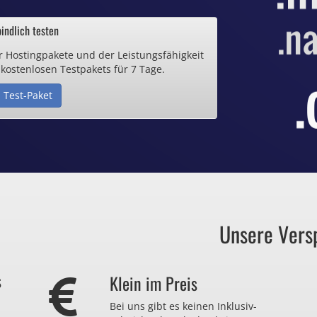
ab 0,70€ / Monat
indlich testen
r Hostingpakete und der Leistungsfähigkeit
de Domain
 kostenlosen Testpakets für 7 Tage.
 Test-Paket
25€ / Monat
Zertifikate
ab 0,90€ / Monat
Unsere Vers
auch zu viel
s
Klein im Preis
r nicht brauchen?
Bei uns gibt es keinen Inklusiv-