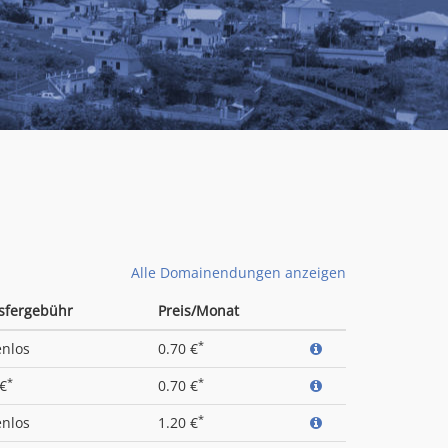
Alle Domainendungen anzeigen
sfergebühr
Preis/Monat
*
enlos
0.70 €
*
*
 €
0.70 €
*
enlos
1.20 €