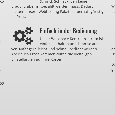
Schnick-Schnack, den keiner
52
braucht, aber mitbezahlt werden muss. Dadurch
We
bleiben unsere Webhosting Pakete dauerhaft günstig
d
im Preis.
im
Einfach in der Bedienung
Unser Webspace Kontrollzentrum ist
g
einfach gehalten und kann so auch
von Anfängern leicht und schnell bedient werden.
er
Aber auch Profis kommen durch die vielfäligen
F
Einstellungen auf Ihre Kosten.
in
D
s
ge
50