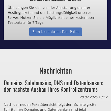
Überzeugen Sie sich von der Ausstattung unserer
Inklusive .de Domain
Hostingpakete und der Leistungsfähigkeit unserer
Server. Nutzen Sie die Möglichkeit eines kostenlosen
Webspace ab 1,25€ / Monat
Testpakets für 7 Tage.
Zum kostenlosen Test-Paket
Günstige SSL-Zertifikate
Comodo-Zertifikate ab 0,90€ / Monat
Nachrichten
Bezahlen Sie auch zu viel
Domains, Subdomains, DNS und Datenbanken:
für Dinge, die sie gar nicht brauchen?
der nächste Ausbau Ihres Kontrollzentrums
28.07.2026 18:52
Nach der neuen Paketübersicht folgt der nächste große
Schritt: Ihre Domains und Datenbanken sind jetzt