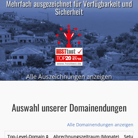
Mehrfach ausgezeichnet für Verfügbarkeit und
Sicherheit
Alle Auszeichnungen anzeigen
Auswahl unserer Domainendungen
Alle Domainendungen anzeigen
Top-Level-Domain
Abrechnungszeitraum (Monate)
Setup