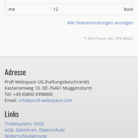
.me
12
kosten
Alle Domainendungen anzeigen
*) Alle Preise inkl. 19% MwSt.
Adresse
Profi Webspace UG (haftungsbeschränkt)
Kastanienweg 10
,
DE-76461 Muggensturm
Tel: +49 (0)800 6998800
Email:
info@profi-webspace.com
Links
Ticketsystem
,
FAQs
AGB
,
Gebühren
,
Datenschutz
Widerrufsbelehrung