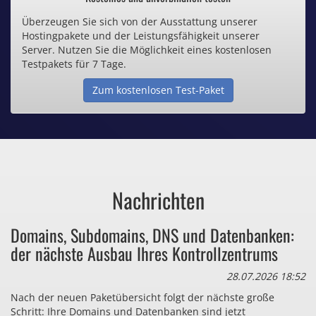
Überzeugen Sie sich von der Ausstattung unserer
Inklusive .de Domain
Hostingpakete und der Leistungsfähigkeit unserer
Server. Nutzen Sie die Möglichkeit eines kostenlosen
Webspace ab 1,25€ / Monat
Testpakets für 7 Tage.
Zum kostenlosen Test-Paket
Günstige SSL-Zertifikate
Comodo-Zertifikate ab 0,90€ / Monat
Nachrichten
Bezahlen Sie auch zu viel
Domains, Subdomains, DNS und Datenbanken:
für Dinge, die sie gar nicht brauchen?
der nächste Ausbau Ihres Kontrollzentrums
28.07.2026 18:52
Nach der neuen Paketübersicht folgt der nächste große
Schritt: Ihre Domains und Datenbanken sind jetzt