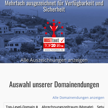
Mehrfach ausgezeichnet für Verfügbarkeit und
Sicherheit
Alle Auszeichnungen anzeigen
Auswahl unserer Domainendungen
Alle Domainendungen anzeigen
Top-Level-Domain
Abrechnungszeitraum (Monate)
Setup