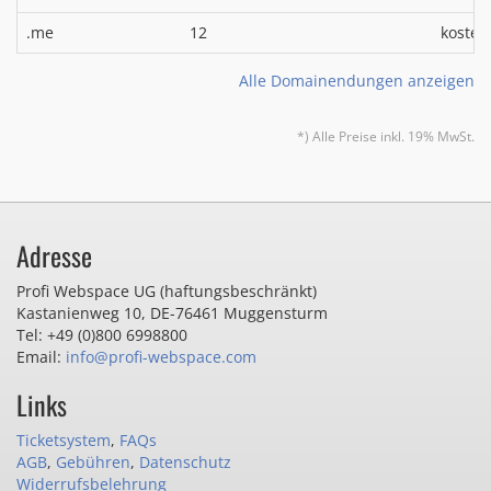
.me
12
kosten
Alle Domainendungen anzeigen
*) Alle Preise inkl. 19% MwSt.
Adresse
Profi Webspace UG (haftungsbeschränkt)
Kastanienweg 10
,
DE-76461 Muggensturm
Tel: +49 (0)800 6998800
Email:
info@profi-webspace.com
Links
Ticketsystem
,
FAQs
AGB
,
Gebühren
,
Datenschutz
Widerrufsbelehrung