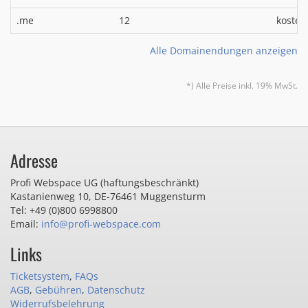
.me
12
kosten
Alle Domainendungen anzeigen
*) Alle Preise inkl. 19% MwSt.
Adresse
Profi Webspace UG (haftungsbeschränkt)
Kastanienweg 10
,
DE-76461 Muggensturm
Tel: +49 (0)800 6998800
Email:
info@profi-webspace.com
Links
Ticketsystem
,
FAQs
AGB
,
Gebühren
,
Datenschutz
Widerrufsbelehrung