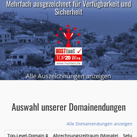
Mehrfach ausgezeichnet für Verfügbarkeit und
Sicherheit
Alle Auszeichnungen anzeigen
Auswahl unserer Domainendungen
Alle Domainendungen anzeigen
Top-Level-Domain
Abrechnungszeitraum (Monate)
Setup