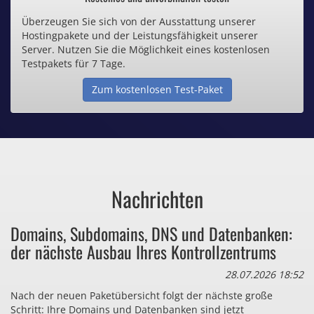
Überzeugen Sie sich von der Ausstattung unserer
Inklusive .de Domain
Hostingpakete und der Leistungsfähigkeit unserer
Server. Nutzen Sie die Möglichkeit eines kostenlosen
Webspace ab 1,25€ / Monat
Testpakets für 7 Tage.
Zum kostenlosen Test-Paket
Günstige SSL-Zertifikate
Comodo-Zertifikate ab 0,90€ / Monat
Nachrichten
Bezahlen Sie auch zu viel
Domains, Subdomains, DNS und Datenbanken:
für Dinge, die sie gar nicht brauchen?
der nächste Ausbau Ihres Kontrollzentrums
28.07.2026 18:52
Nach der neuen Paketübersicht folgt der nächste große
Schritt: Ihre Domains und Datenbanken sind jetzt