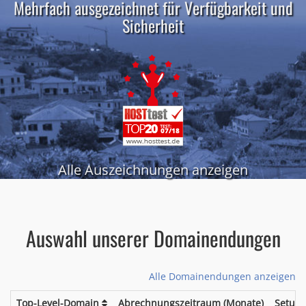
Mehrfach ausgezeichnet für Verfügbarkeit und
Sicherheit
Alle Auszeichnungen anzeigen
Auswahl unserer Domainendungen
Alle Domainendungen anzeigen
Top-Level-Domain
Abrechnungszeitraum (Monate)
Setup