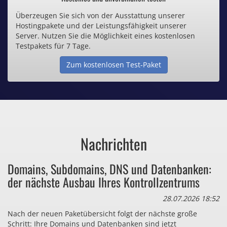
Überzeugen Sie sich von der Ausstattung unserer
Inklusive .de Domain
Hostingpakete und der Leistungsfähigkeit unserer
Server. Nutzen Sie die Möglichkeit eines kostenlosen
Webspace ab 1,25€ / Monat
Testpakets für 7 Tage.
Zum kostenlosen Test-Paket
Günstige SSL-Zertifikate
Comodo-Zertifikate ab 0,90€ / Monat
Nachrichten
Bezahlen Sie auch zu viel
Domains, Subdomains, DNS und Datenbanken:
für Dinge, die sie gar nicht brauchen?
der nächste Ausbau Ihres Kontrollzentrums
28.07.2026 18:52
Nach der neuen Paketübersicht folgt der nächste große
Schritt: Ihre Domains und Datenbanken sind jetzt