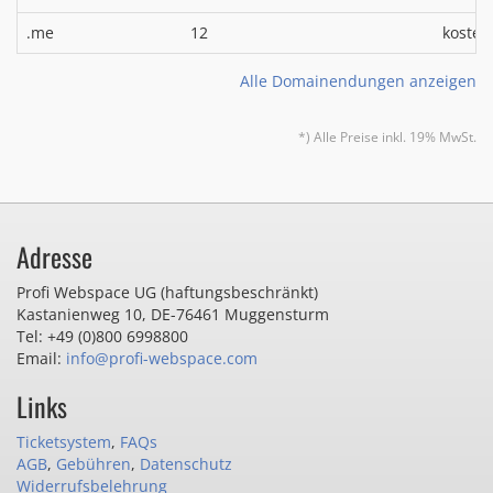
.me
12
kosten
Alle Domainendungen anzeigen
*) Alle Preise inkl. 19% MwSt.
Adresse
Profi Webspace UG (haftungsbeschränkt)
Kastanienweg 10
,
DE-76461 Muggensturm
Tel: +49 (0)800 6998800
Email:
info@profi-webspace.com
Links
Ticketsystem
,
FAQs
AGB
,
Gebühren
,
Datenschutz
Widerrufsbelehrung