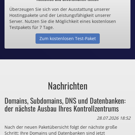
Überzeugen Sie sich von der Ausstattung unserer
Inklusive .de Domain
Hostingpakete und der Leistungsfähigkeit unserer
Server. Nutzen Sie die Möglichkeit eines kostenlosen
Webspace ab 1,25€ / Monat
Testpakets für 7 Tage.
Zum kostenlosen Test-Paket
Günstige SSL-Zertifikate
Comodo-Zertifikate ab 0,90€ / Monat
Nachrichten
Bezahlen Sie auch zu viel
Domains, Subdomains, DNS und Datenbanken:
für Dinge, die sie gar nicht brauchen?
der nächste Ausbau Ihres Kontrollzentrums
28.07.2026 18:52
Nach der neuen Paketübersicht folgt der nächste große
Schritt: Ihre Domains und Datenbanken sind jetzt