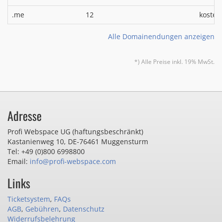
.me
12
kosten
Alle Domainendungen anzeigen
*) Alle Preise inkl. 19% MwSt.
Adresse
Profi Webspace UG (haftungsbeschränkt)
Kastanienweg 10
,
DE-76461 Muggensturm
Tel: +49 (0)800 6998800
Email:
info@profi-webspace.com
Links
Ticketsystem
,
FAQs
AGB
,
Gebühren
,
Datenschutz
Widerrufsbelehrung