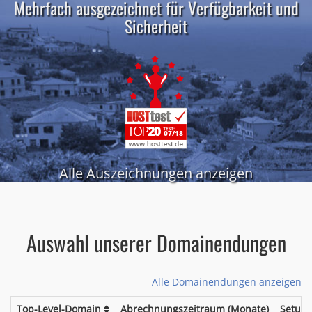
Mehrfach ausgezeichnet für Verfügbarkeit und
Sicherheit
Alle Auszeichnungen anzeigen
Auswahl unserer Domainendungen
Alle Domainendungen anzeigen
Top-Level-Domain
Abrechnungszeitraum (Monate)
Setup