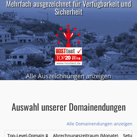
Mehrfach ausgezeichnet für Verfügbarkeit und
Sicherheit
Alle Auszeichnungen anzeigen
Auswahl unserer Domainendungen
Alle Domainendungen anzeigen
Top-Level-Domain
Abrechnungszeitraum (Monate)
Setup