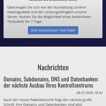
Überzeugen Sie sich von der Ausstattung unserer
Inklusive .de Domain
Hostingpakete und der Leistungsfähigkeit unserer
Server. Nutzen Sie die Möglichkeit eines kostenlosen
Webspace ab 1,25€ / Monat
Testpakets für 7 Tage.
Zum kostenlosen Test-Paket
Günstige SSL-Zertifikate
Comodo-Zertifikate ab 0,90€ / Monat
Nachrichten
Bezahlen Sie auch zu viel
Domains, Subdomains, DNS und Datenbanken:
für Dinge, die sie gar nicht brauchen?
der nächste Ausbau Ihres Kontrollzentrums
28.07.2026 18:52
Nach der neuen Paketübersicht folgt der nächste große
Schritt: Ihre Domains und Datenbanken sind jetzt