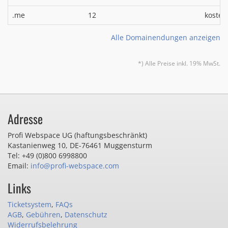
.me
12
kosten
Alle Domainendungen anzeigen
*) Alle Preise inkl. 19% MwSt.
Adresse
Profi Webspace UG (haftungsbeschränkt)
Kastanienweg 10
,
DE-76461 Muggensturm
Tel: +49 (0)800 6998800
Email:
info@profi-webspace.com
Links
Ticketsystem
,
FAQs
AGB
,
Gebühren
,
Datenschutz
Widerrufsbelehrung