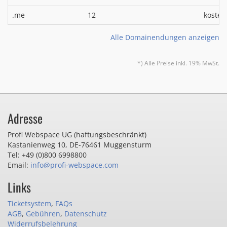
.me
12
kosten
Alle Domainendungen anzeigen
*) Alle Preise inkl. 19% MwSt.
Adresse
Profi Webspace UG (haftungsbeschränkt)
Kastanienweg 10
,
DE-76461 Muggensturm
Tel: +49 (0)800 6998800
Email:
info@profi-webspace.com
Links
Ticketsystem
,
FAQs
AGB
,
Gebühren
,
Datenschutz
Widerrufsbelehrung