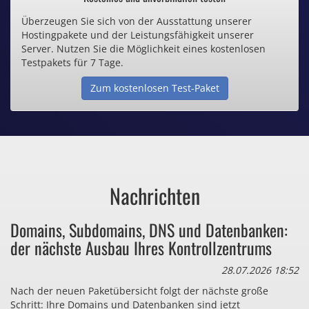
Überzeugen Sie sich von der Ausstattung unserer
Inklusive .de Domain
Hostingpakete und der Leistungsfähigkeit unserer
Server. Nutzen Sie die Möglichkeit eines kostenlosen
Webspace ab 1,25€ / Monat
Testpakets für 7 Tage.
Zum kostenlosen Test-Paket
Günstige SSL-Zertifikate
Comodo-Zertifikate ab 0,90€ / Monat
Nachrichten
Bezahlen Sie auch zu viel
Domains, Subdomains, DNS und Datenbanken:
für Dinge, die sie gar nicht brauchen?
der nächste Ausbau Ihres Kontrollzentrums
28.07.2026 18:52
Nach der neuen Paketübersicht folgt der nächste große
Schritt: Ihre Domains und Datenbanken sind jetzt