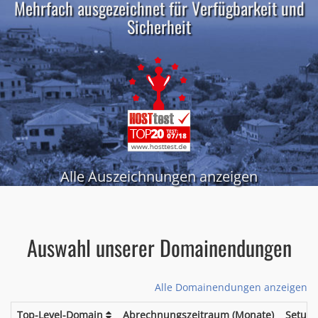
Mehrfach ausgezeichnet für Verfügbarkeit und
Sicherheit
Alle Auszeichnungen anzeigen
Auswahl unserer Domainendungen
Alle Domainendungen anzeigen
Top-Level-Domain
Abrechnungszeitraum (Monate)
Setup