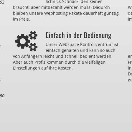
Schnick-Schnack, den keiner
52
braucht, aber mitbezahlt werden muss. Dadurch
We
bleiben unsere Webhosting Pakete dauerhaft günstig
d
im Preis.
im
Einfach in der Bedienung
Unser Webspace Kontrollzentrum ist
g
einfach gehalten und kann so auch
von Anfängern leicht und schnell bedient werden.
er
Aber auch Profis kommen durch die vielfäligen
F
Einstellungen auf Ihre Kosten.
in
D
s
ge
50