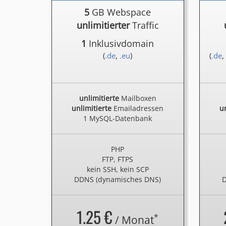
5
GB Webspace
unlimitierter
Traffic
1
Inklusivdomain
(
.de
,
.eu
)
(
.de
,
unlimitierte
Mailboxen
unlimitierte
Emailadressen
un
1 MySQL-Datenbank
PHP
FTP, FTPS
kein SSH, kein SCP
DDNS (dynamisches DNS)
D
1.25 €
*
/ Monat