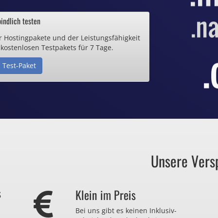
ab 0,70€ / Monat
indlich testen
r Hostingpakete und der Leistungsfähigkeit
de Domain
 kostenlosen Testpakets für 7 Tage.
 Test-Paket
25€ / Monat
Zertifikate
ab 0,90€ / Monat
Unsere Vers
auch zu viel
s
Klein im Preis
r nicht brauchen?
Bei uns gibt es keinen Inklusiv-