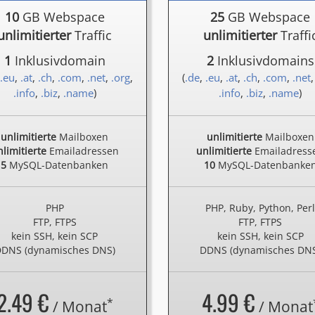
10
GB Webspace
25
GB Webspace
unlimitierter
Traffic
unlimitierter
Traffi
1
Inklusivdomain
2
Inklusivdomains
.eu
,
.at
,
.ch
,
.com
,
.net
,
.org
,
(
.de
,
.eu
,
.at
,
.ch
,
.com
,
.net
.info
,
.biz
,
.name
)
.info
,
.biz
,
.name
)
unlimitierte
Mailboxen
unlimitierte
Mailboxen
limitierte
Emailadressen
unlimitierte
Emailadress
5
MySQL-Datenbanken
10
MySQL-Datenbanke
PHP
PHP, Ruby, Python, Per
FTP, FTPS
FTP, FTPS
kein SSH, kein SCP
kein SSH, kein SCP
DNS (dynamisches DNS)
DDNS (dynamisches DN
2.49 €
4.99 €
*
/ Monat
/ Monat