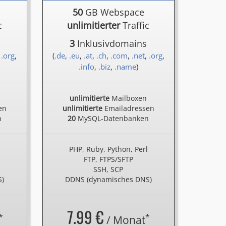
50
GB Webspace
c
unlimitierter
Traffic
3
Inklusivdomains
,
.org
,
(
.de
,
.eu
,
.at
,
.ch
,
.com
,
.net
,
.org
,
.info
,
.biz
,
.name
)
unlimitierte
Mailboxen
en
unlimitierte
Emailadressen
n
20
MySQL-Datenbanken
l
PHP, Ruby, Python, Perl
FTP, FTPS/SFTP
SSH, SCP
S)
DDNS (dynamisches DNS)
7.99 €
*
*
/ Monat