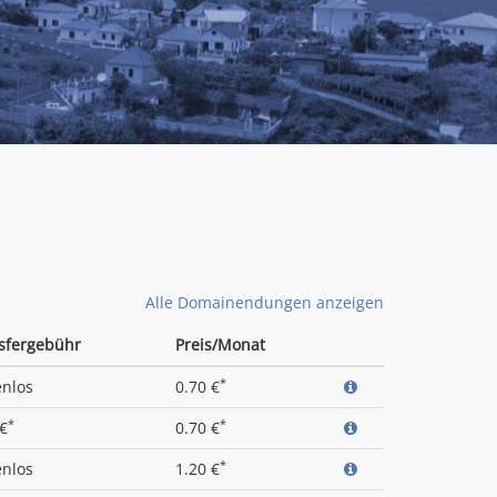
Alle Domainendungen anzeigen
sfergebühr
Preis/Monat
*
enlos
0.70 €
*
*
 €
0.70 €
*
enlos
1.20 €