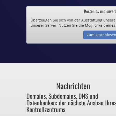
.de und .eu schon 
Kostenlos und unverb
Überzeugen Sie sich von der Ausstattung unsere
Inklusive .
unserer Server. Nutzen Sie die Möglichkeit eines
Zum kostenlosen
Webspace ab 1,
Günstige SSL-
Comodo-Zertifikate 
Nachrichten
Bezahlen Sie 
Domains, Subdomains, DNS und
Datenbanken: der nächste Ausbau Ihre
für Dinge, die sie ga
Kontrollzentrums