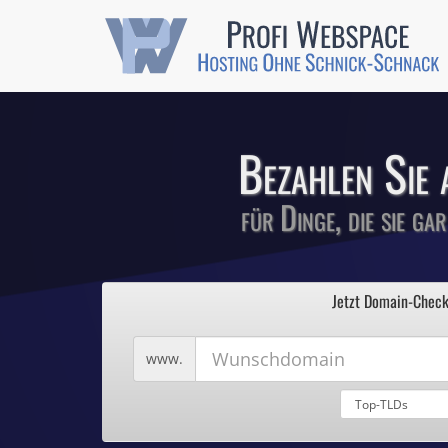
Günstige SSL-
Comodo-Zertifikate 
Bezahlen Sie 
für Dinge, die sie ga
1
Profi We
2
Jetzt Domain-Check
3
4
Hosting ohne Sc
5
Wunschdomain
www.
Domains für 