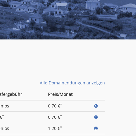
Alle Domainendungen anzeigen
sfergebühr
Preis/Monat
*
enlos
0.70 €
*
*
 €
0.70 €
*
enlos
1.20 €