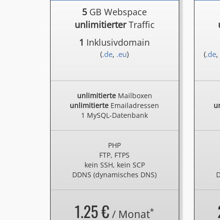
5
GB Webspace
unlimitierter
Traffic
1
Inklusivdomain
(
.de
,
.eu
)
(
.de
,
unlimitierte
Mailboxen
unlimitierte
Emailadressen
un
1 MySQL-Datenbank
PHP
FTP, FTPS
kein SSH, kein SCP
DDNS (dynamisches DNS)
D
1.25 €
*
/ Monat