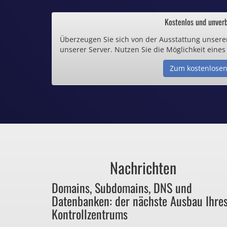
.de und .eu schon 
Kostenlos und unverb
Überzeugen Sie sich von der Ausstattung unsere
Inklusive .
unserer Server. Nutzen Sie die Möglichkeit eines
Zum kostenlosen
Webspace ab 1,
Günstige SSL-
Comodo-Zertifikate 
Nachrichten
Bezahlen Sie 
Domains, Subdomains, DNS und
Datenbanken: der nächste Ausbau Ihre
für Dinge, die sie ga
Kontrollzentrums