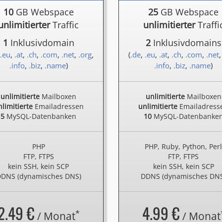
10
GB Webspace
25
GB Webspace
unlimitierter
Traffic
unlimitierter
Traffi
1
Inklusivdomain
2
Inklusivdomains
.eu
,
.at
,
.ch
,
.com
,
.net
,
.org
,
(
.de
,
.eu
,
.at
,
.ch
,
.com
,
.net
.info
,
.biz
,
.name
)
.info
,
.biz
,
.name
)
unlimitierte
Mailboxen
unlimitierte
Mailboxen
limitierte
Emailadressen
unlimitierte
Emailadress
5
MySQL-Datenbanken
10
MySQL-Datenbanke
PHP
PHP, Ruby, Python, Per
FTP, FTPS
FTP, FTPS
kein SSH, kein SCP
kein SSH, kein SCP
DNS (dynamisches DNS)
DDNS (dynamisches DN
2.49 €
4.99 €
*
/ Monat
/ Monat