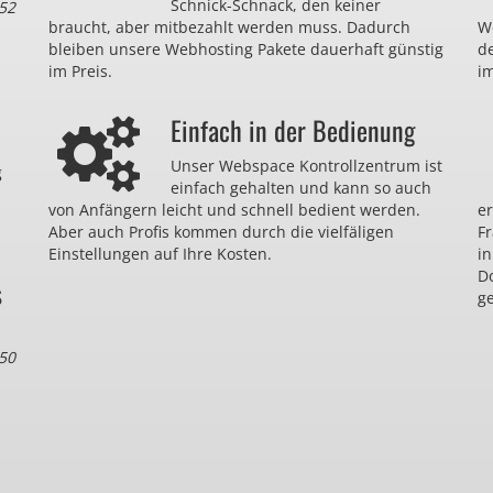
Schnick-Schnack, den keiner
52
braucht, aber mitbezahlt werden muss. Dadurch
We
bleiben unsere Webhosting Pakete dauerhaft günstig
d
im Preis.
im
Einfach in der Bedienung
Unser Webspace Kontrollzentrum ist
g
einfach gehalten und kann so auch
von Anfängern leicht und schnell bedient werden.
er
Aber auch Profis kommen durch die vielfäligen
F
Einstellungen auf Ihre Kosten.
in
D
s
ge
50