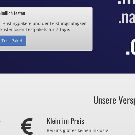
ab 0,70€ / Monat
indlich testen
r Hostingpakete und der Leistungsfähigkeit
de Domain
 kostenlosen Testpakets für 7 Tage.
 Test-Paket
25€ / Monat
Zertifikate
ab 0,90€ / Monat
Unsere Vers
auch zu viel
s
Klein im Preis
r nicht brauchen?
Bei uns gibt es keinen Inklusiv-