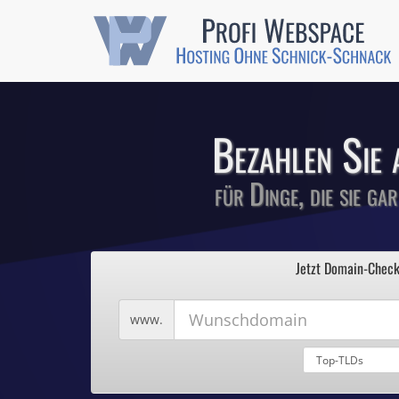
Günstige SSL-
Comodo-Zertifikate 
Bezahlen Sie 
für Dinge, die sie ga
1
Profi We
2
Jetzt Domain-Check
3
4
Hosting ohne Sc
5
Wunschdomain
www.
Domains für 