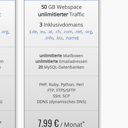
50
GB Webspace
c
unlimitierter
Traffic
3
Inklusivdomains
,
.org
,
(
.de
,
.eu
,
.at
,
.ch
,
.com
,
.net
,
.org
,
.info
,
.biz
,
.name
)
unlimitierte
Mailboxen
en
unlimitierte
Emailadressen
n
20
MySQL-Datenbanken
l
PHP, Ruby, Python, Perl
FTP, FTPS/SFTP
SSH, SCP
S)
DDNS (dynamisches DNS)
7.99 €
*
*
/ Monat