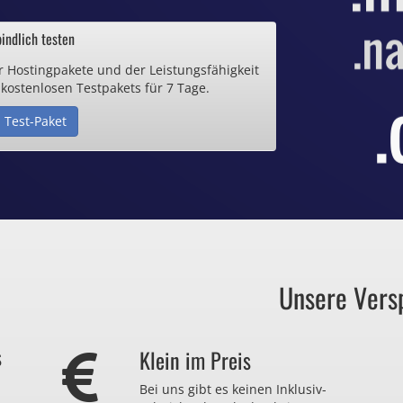
ab 0,70€ / Monat
indlich testen
r Hostingpakete und der Leistungsfähigkeit
de Domain
 kostenlosen Testpakets für 7 Tage.
 Test-Paket
25€ / Monat
Zertifikate
ab 0,90€ / Monat
Unsere Vers
auch zu viel
s
Klein im Preis
r nicht brauchen?
Bei uns gibt es keinen Inklusiv-