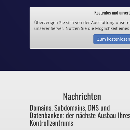
.de und .eu schon 
Kostenlos und unverb
Überzeugen Sie sich von der Ausstattung unsere
Inklusive .
unserer Server. Nutzen Sie die Möglichkeit eines
Zum kostenlosen
Webspace ab 1,
Günstige SSL-
Comodo-Zertifikate 
Nachrichten
Bezahlen Sie 
Domains, Subdomains, DNS und
Datenbanken: der nächste Ausbau Ihre
für Dinge, die sie ga
Kontrollzentrums