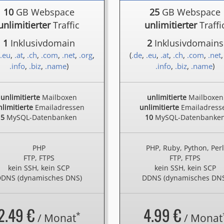
10
GB Webspace
25
GB Webspace
unlimitierter
Traffic
unlimitierter
Traffi
1
Inklusivdomain
2
Inklusivdomains
.eu
,
.at
,
.ch
,
.com
,
.net
,
.org
,
(
.de
,
.eu
,
.at
,
.ch
,
.com
,
.net
.info
,
.biz
,
.name
)
.info
,
.biz
,
.name
)
unlimitierte
Mailboxen
unlimitierte
Mailboxen
limitierte
Emailadressen
unlimitierte
Emailadress
5
MySQL-Datenbanken
10
MySQL-Datenbanke
PHP
PHP, Ruby, Python, Per
FTP, FTPS
FTP, FTPS
kein SSH, kein SCP
kein SSH, kein SCP
DNS (dynamisches DNS)
DDNS (dynamisches DN
2.49 €
4.99 €
*
/ Monat
/ Monat