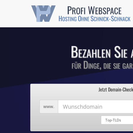
Günstige SSL-
Comodo-Zertifikate 
Bezahlen Sie 
für Dinge, die sie ga
1
Profi We
2
Jetzt Domain-Check
3
4
Hosting ohne Sc
5
Wunschdomain
www.
Domains für 