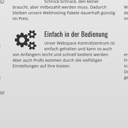
Schnick-Schnack, den keiner
52
braucht, aber mitbezahlt werden muss. Dadurch
We
bleiben unsere Webhosting Pakete dauerhaft günstig
d
im Preis.
im
Einfach in der Bedienung
Unser Webspace Kontrollzentrum ist
g
einfach gehalten und kann so auch
von Anfängern leicht und schnell bedient werden.
er
Aber auch Profis kommen durch die vielfäligen
F
Einstellungen auf Ihre Kosten.
in
D
s
ge
50