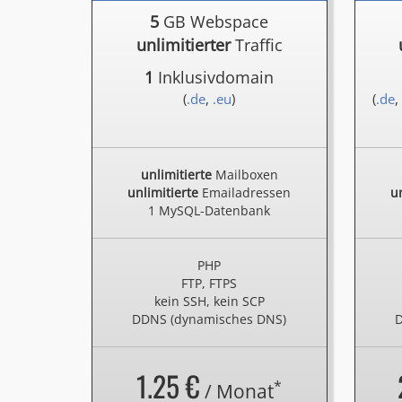
5
GB Webspace
unlimitierter
Traffic
1
Inklusivdomain
(
.de
,
.eu
)
(
.de
,
unlimitierte
Mailboxen
unlimitierte
Emailadressen
un
1 MySQL-Datenbank
PHP
FTP, FTPS
kein SSH, kein SCP
DDNS (dynamisches DNS)
D
1.25 €
*
/ Monat