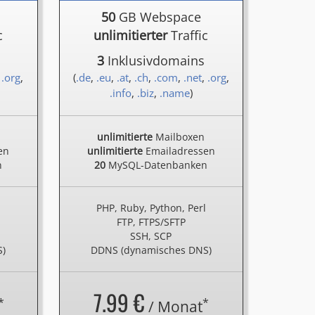
50
GB Webspace
c
unlimitierter
Traffic
3
Inklusivdomains
,
.org
,
(
.de
,
.eu
,
.at
,
.ch
,
.com
,
.net
,
.org
,
.info
,
.biz
,
.name
)
unlimitierte
Mailboxen
en
unlimitierte
Emailadressen
n
20
MySQL-Datenbanken
l
PHP, Ruby, Python, Perl
FTP, FTPS/SFTP
SSH, SCP
S)
DDNS (dynamisches DNS)
7.99 €
*
*
/ Monat