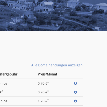
Alle Domainendungen anzeigen
sfergebühr
Preis/Monat
*
enlos
0.70 €
*
*
 €
0.70 €
*
enlos
1.20 €