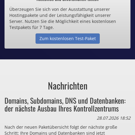
Überzeugen Sie sich von der Ausstattung unserer
Inklusive .de Domain
Hostingpakete und der Leistungsfähigkeit unserer
Server. Nutzen Sie die Möglichkeit eines kostenlosen
Webspace ab 1,25€ / Monat
Testpakets für 7 Tage.
Zum kostenlosen Test-Paket
Günstige SSL-Zertifikate
Comodo-Zertifikate ab 0,90€ / Monat
Nachrichten
Bezahlen Sie auch zu viel
Domains, Subdomains, DNS und Datenbanken:
für Dinge, die sie gar nicht brauchen?
der nächste Ausbau Ihres Kontrollzentrums
28.07.2026 18:52
Nach der neuen Paketübersicht folgt der nächste große
Schritt: Ihre Domains und Datenbanken sind jetzt