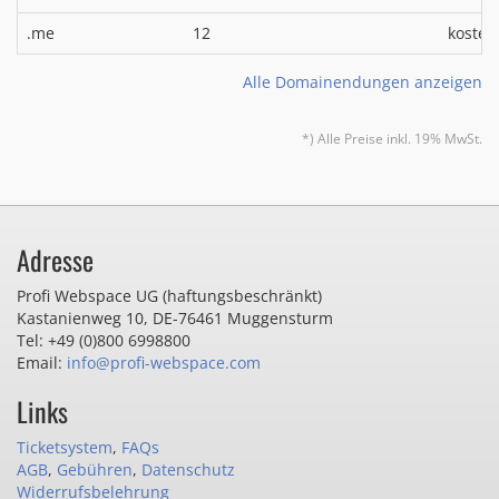
.me
12
kosten
Alle Domainendungen anzeigen
*) Alle Preise inkl. 19% MwSt.
Adresse
Profi Webspace UG (haftungsbeschränkt)
Kastanienweg 10
,
DE-76461 Muggensturm
Tel: +49 (0)800 6998800
Email:
info@profi-webspace.com
Links
Ticketsystem
,
FAQs
AGB
,
Gebühren
,
Datenschutz
Widerrufsbelehrung