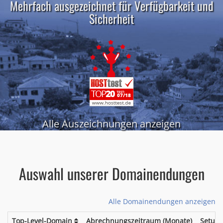
Mehrfach ausgezeichnet für Verfügbarkeit und
Sicherheit
Alle Auszeichnungen anzeigen
Auswahl unserer Domainendungen
Alle Domainendungen anzeigen
Top-Level-Domain
Abrechnungszeitraum (Monate)
Setup