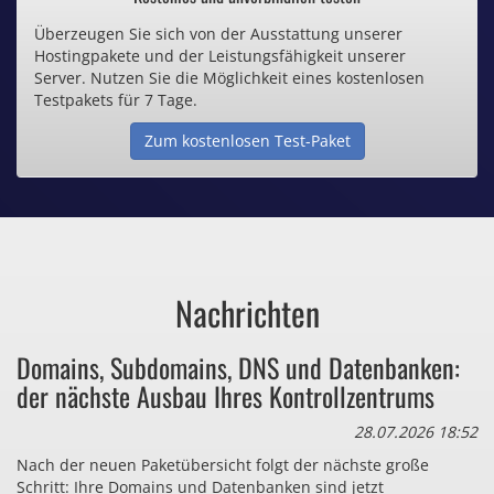
Überzeugen Sie sich von der Ausstattung unserer
Inklusive .de Domain
Hostingpakete und der Leistungsfähigkeit unserer
Server. Nutzen Sie die Möglichkeit eines kostenlosen
Webspace ab 1,25€ / Monat
Testpakets für 7 Tage.
Zum kostenlosen Test-Paket
Günstige SSL-Zertifikate
Comodo-Zertifikate ab 0,90€ / Monat
Nachrichten
Bezahlen Sie auch zu viel
Domains, Subdomains, DNS und Datenbanken:
für Dinge, die sie gar nicht brauchen?
der nächste Ausbau Ihres Kontrollzentrums
28.07.2026 18:52
Nach der neuen Paketübersicht folgt der nächste große
Schritt: Ihre Domains und Datenbanken sind jetzt