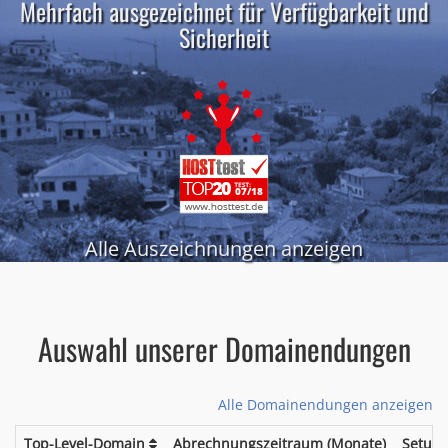
Mehrfach ausgezeichnet für Verfügbarkeit und
Sicherheit
Alle Auszeichnungen anzeigen
Auswahl unserer Domainendungen
Alle Domainendungen anzeigen
Top-Level-Domain
Abrechnungszeitraum (Monate)
Setup