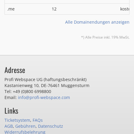
.me
12
kosten
Alle Domainendungen anzeigen
*) Alle Preise inkl. 19% MwSt.
Adresse
Profi Webspace UG (haftungsbeschränkt)
Kastanienweg 10
,
DE-76461 Muggensturm
Tel: +49 (0)800 6998800
Email:
info@profi-webspace.com
Links
Ticketsystem
,
FAQs
AGB
,
Gebühren
,
Datenschutz
Widerrufsbelehrung