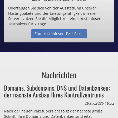
Überzeugen Sie sich von der Ausstattung unserer
Inklusive .de Domain
Hostingpakete und der Leistungsfähigkeit unserer
Server. Nutzen Sie die Möglichkeit eines kostenlosen
Webspace ab 1,25€ / Monat
Testpakets für 7 Tage.
Zum kostenlosen Test-Paket
Günstige SSL-Zertifikate
Comodo-Zertifikate ab 0,90€ / Monat
Nachrichten
Bezahlen Sie auch zu viel
Domains, Subdomains, DNS und Datenbanken:
für Dinge, die sie gar nicht brauchen?
der nächste Ausbau Ihres Kontrollzentrums
28.07.2026 18:52
Nach der neuen Paketübersicht folgt der nächste große
Schritt: Ihre Domains und Datenbanken sind jetzt