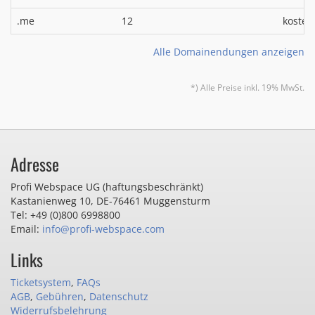
.me
12
kosten
Alle Domainendungen anzeigen
*) Alle Preise inkl. 19% MwSt.
Adresse
Profi Webspace UG (haftungsbeschränkt)
Kastanienweg 10
,
DE-76461 Muggensturm
Tel: +49 (0)800 6998800
Email:
info@profi-webspace.com
Links
Ticketsystem
,
FAQs
AGB
,
Gebühren
,
Datenschutz
Widerrufsbelehrung