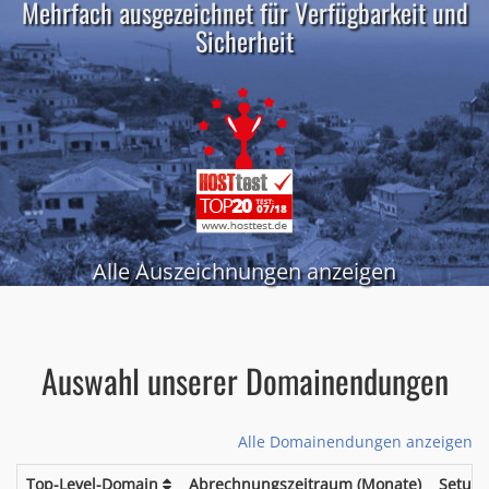
Mehrfach ausgezeichnet für Verfügbarkeit und
Sicherheit
Alle Auszeichnungen anzeigen
Auswahl unserer Domainendungen
Alle Domainendungen anzeigen
Top-Level-Domain
Abrechnungszeitraum (Monate)
Setup