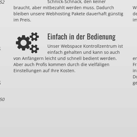
Schnick-Schnack, den keiner
52
braucht, aber mitbezahlt werden muss. Dadurch
We
bleiben unsere Webhosting Pakete dauerhaft günstig
d
im Preis.
im
Einfach in der Bedienung
Unser Webspace Kontrollzentrum ist
g
einfach gehalten und kann so auch
von Anfängern leicht und schnell bedient werden.
er
Aber auch Profis kommen durch die vielfäligen
F
Einstellungen auf Ihre Kosten.
in
D
s
ge
50