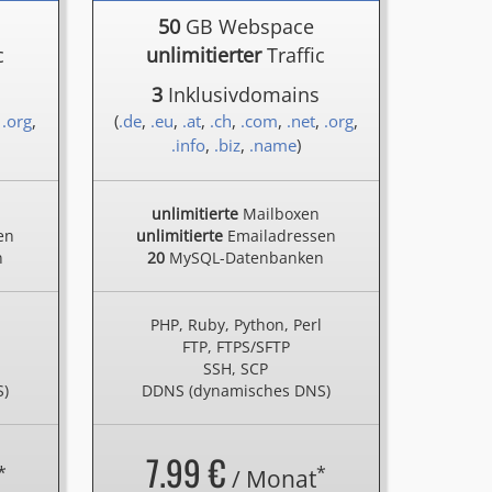
50
GB Webspace
c
unlimitierter
Traffic
3
Inklusivdomains
,
.org
,
(
.de
,
.eu
,
.at
,
.ch
,
.com
,
.net
,
.org
,
.info
,
.biz
,
.name
)
unlimitierte
Mailboxen
en
unlimitierte
Emailadressen
n
20
MySQL-Datenbanken
l
PHP, Ruby, Python, Perl
FTP, FTPS/SFTP
SSH, SCP
S)
DDNS (dynamisches DNS)
7.99 €
*
*
/ Monat