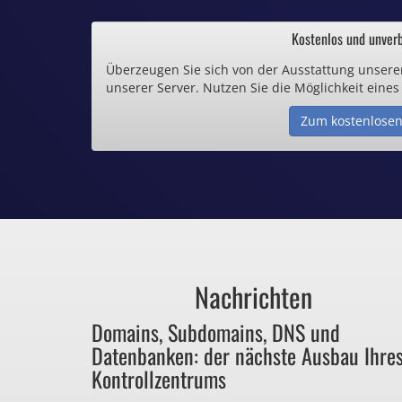
.de und .eu schon 
Kostenlos und unverb
Überzeugen Sie sich von der Ausstattung unsere
Inklusive .
unserer Server. Nutzen Sie die Möglichkeit eines
Zum kostenlosen
Webspace ab 1,
Günstige SSL-
Comodo-Zertifikate 
Nachrichten
Bezahlen Sie 
Domains, Subdomains, DNS und
Datenbanken: der nächste Ausbau Ihre
für Dinge, die sie ga
Kontrollzentrums