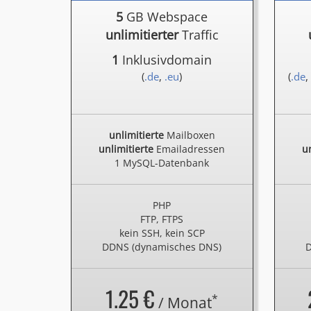
5
GB Webspace
unlimitierter
Traffic
1
Inklusivdomain
(
.de
,
.eu
)
(
.de
,
unlimitierte
Mailboxen
unlimitierte
Emailadressen
un
1 MySQL-Datenbank
PHP
FTP, FTPS
kein SSH, kein SCP
DDNS (dynamisches DNS)
D
1.25 €
*
/ Monat