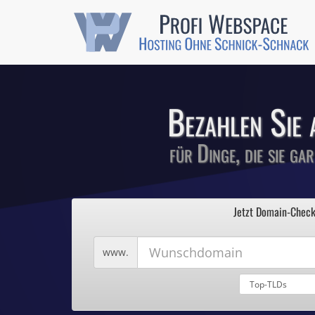
Günstige SSL-
Comodo-Zertifikate 
Bezahlen Sie 
für Dinge, die sie ga
1
Profi We
2
Jetzt Domain-Check
3
4
Hosting ohne Sc
5
Wunschdomain
www.
Domains für 