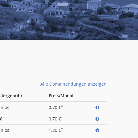
Alle Domainendungen anzeigen
sfergebühr
Preis/Monat
*
enlos
0.70 €
*
*
 €
0.70 €
*
enlos
1.20 €