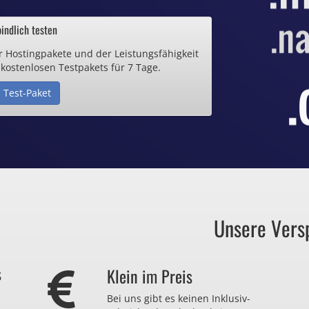
ab 0,70€ / Monat
indlich testen
r Hostingpakete und der Leistungsfähigkeit
de Domain
 kostenlosen Testpakets für 7 Tage.
 Test-Paket
25€ / Monat
Zertifikate
ab 0,90€ / Monat
Unsere Vers
auch zu viel
s
Klein im Preis
r nicht brauchen?
Bei uns gibt es keinen Inklusiv-