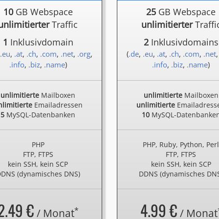
10
GB Webspace
25
GB Webspace
unlimitierter
Traffic
unlimitierter
Traffi
1
Inklusivdomain
2
Inklusivdomains
.eu
,
.at
,
.ch
,
.com
,
.net
,
.org
,
(
.de
,
.eu
,
.at
,
.ch
,
.com
,
.net
.info
,
.biz
,
.name
)
.info
,
.biz
,
.name
)
unlimitierte
Mailboxen
unlimitierte
Mailboxen
limitierte
Emailadressen
unlimitierte
Emailadress
5
MySQL-Datenbanken
10
MySQL-Datenbanke
PHP
PHP, Ruby, Python, Per
FTP, FTPS
FTP, FTPS
kein SSH, kein SCP
kein SSH, kein SCP
DNS (dynamisches DNS)
DDNS (dynamisches DN
2.49 €
4.99 €
*
/ Monat
/ Monat