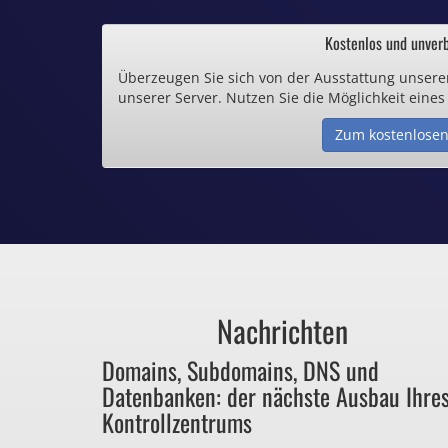
.de und .eu schon 
Kostenlos und unverb
Überzeugen Sie sich von der Ausstattung unsere
Inklusive .
unserer Server. Nutzen Sie die Möglichkeit eines
Zum kostenlosen
Webspace ab 1,
Günstige SSL-
Comodo-Zertifikate 
Nachrichten
Bezahlen Sie 
Domains, Subdomains, DNS und
Datenbanken: der nächste Ausbau Ihre
für Dinge, die sie ga
Kontrollzentrums