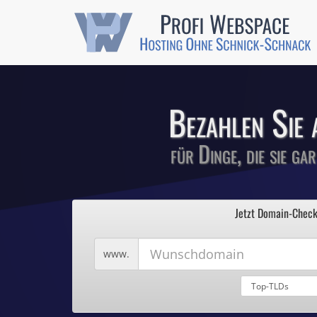
Günstige SSL-
Comodo-Zertifikate 
Bezahlen Sie 
für Dinge, die sie ga
1
Profi We
2
Jetzt Domain-Check
3
4
Hosting ohne Sc
5
Wunschdomain
www.
Domains für 