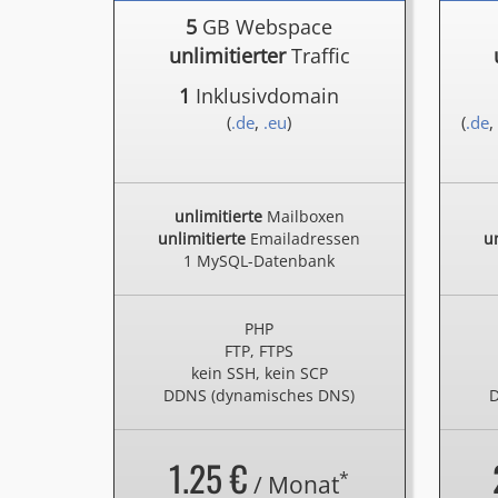
5
GB Webspace
unlimitierter
Traffic
1
Inklusivdomain
(
.de
,
.eu
)
(
.de
,
unlimitierte
Mailboxen
unlimitierte
Emailadressen
un
1 MySQL-Datenbank
PHP
FTP, FTPS
kein SSH, kein SCP
DDNS (dynamisches DNS)
D
1.25 €
*
/ Monat