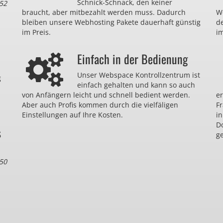
Schnick-Schnack, den keiner
52
braucht, aber mitbezahlt werden muss. Dadurch
We
bleiben unsere Webhosting Pakete dauerhaft günstig
d
im Preis.
im
Einfach in der Bedienung
Unser Webspace Kontrollzentrum ist
g
einfach gehalten und kann so auch
von Anfängern leicht und schnell bedient werden.
er
Aber auch Profis kommen durch die vielfäligen
F
Einstellungen auf Ihre Kosten.
in
D
s
ge
50