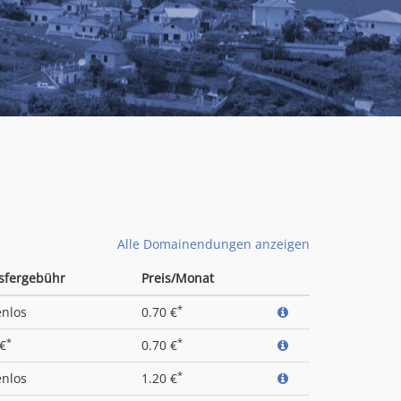
Alle Domainendungen anzeigen
sfergebühr
Preis/Monat
*
enlos
0.70 €
*
*
 €
0.70 €
*
enlos
1.20 €