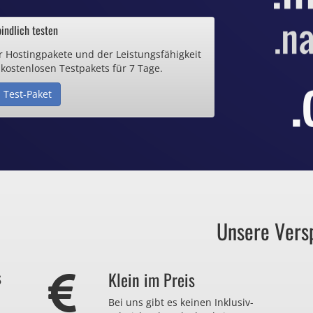
ab 0,70€ / Monat
indlich testen
r Hostingpakete und der Leistungsfähigkeit
de Domain
 kostenlosen Testpakets für 7 Tage.
 Test-Paket
25€ / Monat
Zertifikate
ab 0,90€ / Monat
Unsere Vers
auch zu viel
s
Klein im Preis
r nicht brauchen?
Bei uns gibt es keinen Inklusiv-