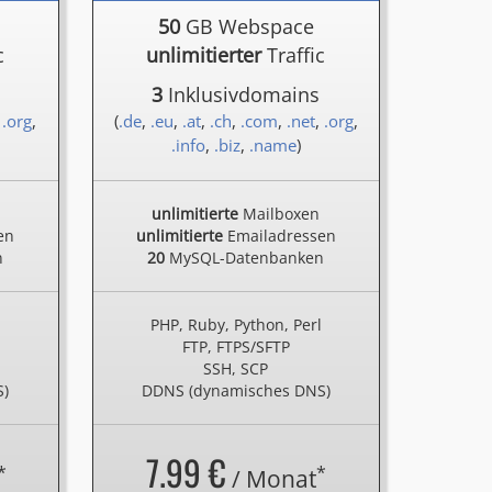
50
GB Webspace
c
unlimitierter
Traffic
3
Inklusivdomains
,
.org
,
(
.de
,
.eu
,
.at
,
.ch
,
.com
,
.net
,
.org
,
.info
,
.biz
,
.name
)
unlimitierte
Mailboxen
en
unlimitierte
Emailadressen
n
20
MySQL-Datenbanken
l
PHP, Ruby, Python, Perl
FTP, FTPS/SFTP
SSH, SCP
S)
DDNS (dynamisches DNS)
7.99 €
*
*
/ Monat