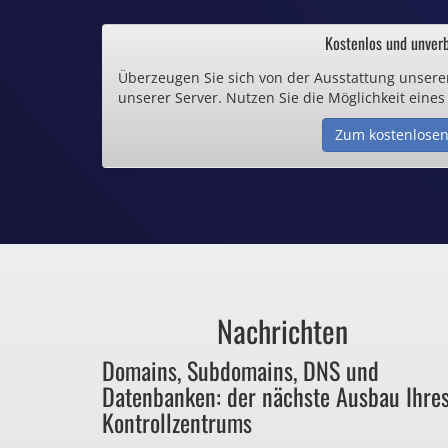
.de und .eu schon 
Kostenlos und unverb
Überzeugen Sie sich von der Ausstattung unsere
Inklusive .
unserer Server. Nutzen Sie die Möglichkeit eines
Zum kostenlosen
Webspace ab 1,
Günstige SSL-
Comodo-Zertifikate 
Nachrichten
Bezahlen Sie 
Domains, Subdomains, DNS und
Datenbanken: der nächste Ausbau Ihre
für Dinge, die sie ga
Kontrollzentrums