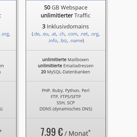
50
GB Webspace
c
unlimitierter
Traffic
3
Inklusivdomains
,
.org
,
(
.de
,
.eu
,
.at
,
.ch
,
.com
,
.net
,
.org
,
.info
,
.biz
,
.name
)
unlimitierte
Mailboxen
en
unlimitierte
Emailadressen
n
20
MySQL-Datenbanken
l
PHP, Ruby, Python, Perl
FTP, FTPS/SFTP
SSH, SCP
S)
DDNS (dynamisches DNS)
7.99 €
*
*
/ Monat