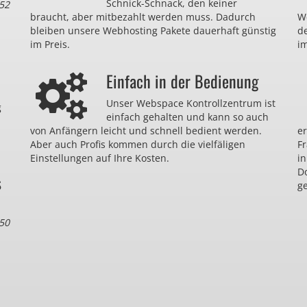
Schnick-Schnack, den keiner
52
braucht, aber mitbezahlt werden muss. Dadurch
We
bleiben unsere Webhosting Pakete dauerhaft günstig
d
im Preis.
im
Einfach in der Bedienung
Unser Webspace Kontrollzentrum ist
g
einfach gehalten und kann so auch
von Anfängern leicht und schnell bedient werden.
er
Aber auch Profis kommen durch die vielfäligen
F
Einstellungen auf Ihre Kosten.
in
D
s
ge
50