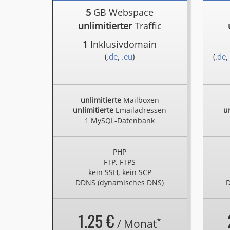
5
GB Webspace
unlimitierter
Traffic
1
Inklusivdomain
(
.de
,
.eu
)
(
.de
,
unlimitierte
Mailboxen
unlimitierte
Emailadressen
un
1 MySQL-Datenbank
PHP
FTP, FTPS
kein SSH, kein SCP
DDNS (dynamisches DNS)
D
1.25 €
*
/ Monat