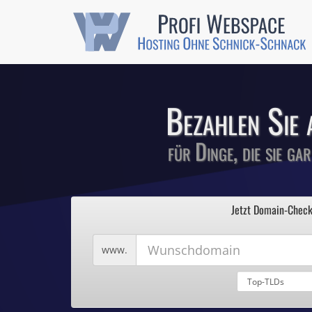
Günstige SSL-
Comodo-Zertifikate 
Bezahlen Sie 
für Dinge, die sie ga
1
Profi We
2
Jetzt Domain-Check
3
4
Hosting ohne Sc
5
Wunschdomain
www.
Domains für 