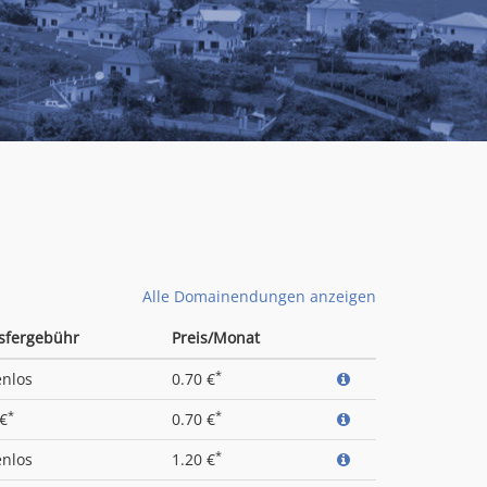
Alle Domainendungen anzeigen
sfergebühr
Preis/Monat
*
enlos
0.70 €
*
*
 €
0.70 €
*
enlos
1.20 €