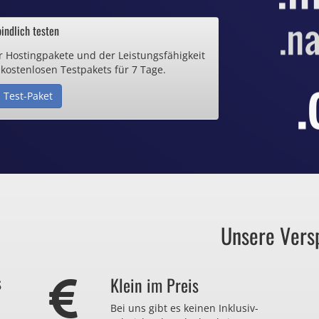
ab 0,70€ / Monat
indlich testen
r Hostingpakete und der Leistungsfähigkeit
de Domain
 kostenlosen Testpakets für 7 Tage.
 Test-Paket
25€ / Monat
Zertifikate
ab 0,90€ / Monat
Unsere Vers
auch zu viel
s
Klein im Preis
r nicht brauchen?
Bei uns gibt es keinen Inklusiv-