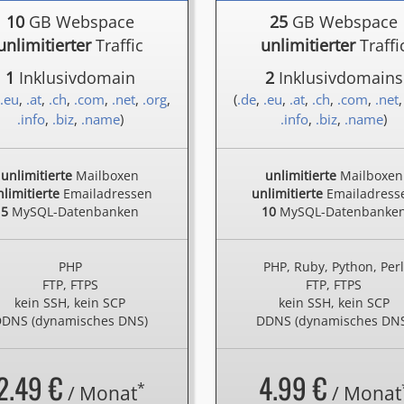
10
GB Webspace
25
GB Webspace
unlimitierter
Traffic
unlimitierter
Traffi
1
Inklusivdomain
2
Inklusivdomains
.eu
,
.at
,
.ch
,
.com
,
.net
,
.org
,
(
.de
,
.eu
,
.at
,
.ch
,
.com
,
.net
.info
,
.biz
,
.name
)
.info
,
.biz
,
.name
)
unlimitierte
Mailboxen
unlimitierte
Mailboxen
limitierte
Emailadressen
unlimitierte
Emailadress
5
MySQL-Datenbanken
10
MySQL-Datenbanke
PHP
PHP, Ruby, Python, Per
FTP, FTPS
FTP, FTPS
kein SSH, kein SCP
kein SSH, kein SCP
DNS (dynamisches DNS)
DDNS (dynamisches DN
2.49 €
4.99 €
*
/ Monat
/ Monat