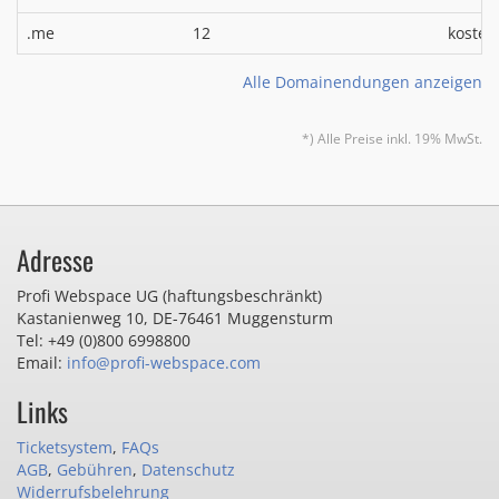
.me
12
kosten
Alle Domainendungen anzeigen
*) Alle Preise inkl. 19% MwSt.
Adresse
Profi Webspace UG (haftungsbeschränkt)
Kastanienweg 10
,
DE-76461 Muggensturm
Tel: +49 (0)800 6998800
Email:
info@profi-webspace.com
Links
Ticketsystem
,
FAQs
AGB
,
Gebühren
,
Datenschutz
Widerrufsbelehrung