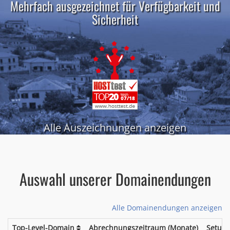
Mehrfach ausgezeichnet für Verfügbarkeit und
Sicherheit
Alle Auszeichnungen anzeigen
Auswahl unserer Domainendungen
Alle Domainendungen anzeigen
Top-Level-Domain
Abrechnungszeitraum (Monate)
Setup