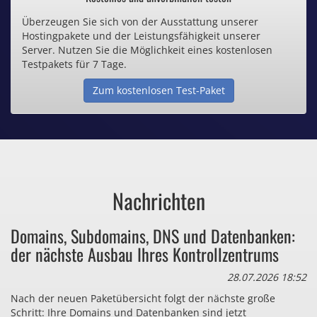
Überzeugen Sie sich von der Ausstattung unserer
Inklusive .de Domain
Hostingpakete und der Leistungsfähigkeit unserer
Server. Nutzen Sie die Möglichkeit eines kostenlosen
Webspace ab 1,25€ / Monat
Testpakets für 7 Tage.
Zum kostenlosen Test-Paket
Günstige SSL-Zertifikate
Comodo-Zertifikate ab 0,90€ / Monat
Nachrichten
Bezahlen Sie auch zu viel
Domains, Subdomains, DNS und Datenbanken:
für Dinge, die sie gar nicht brauchen?
der nächste Ausbau Ihres Kontrollzentrums
28.07.2026 18:52
Nach der neuen Paketübersicht folgt der nächste große
Schritt: Ihre Domains und Datenbanken sind jetzt