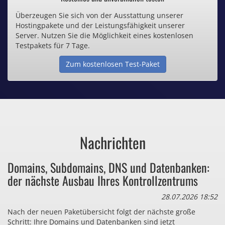
Überzeugen Sie sich von der Ausstattung unserer
Inklusive .de Domain
Hostingpakete und der Leistungsfähigkeit unserer
Server. Nutzen Sie die Möglichkeit eines kostenlosen
Webspace ab 1,25€ / Monat
Testpakets für 7 Tage.
Zum kostenlosen Test-Paket
Günstige SSL-Zertifikate
Comodo-Zertifikate ab 0,90€ / Monat
Nachrichten
Bezahlen Sie auch zu viel
Domains, Subdomains, DNS und Datenbanken:
für Dinge, die sie gar nicht brauchen?
der nächste Ausbau Ihres Kontrollzentrums
28.07.2026 18:52
Nach der neuen Paketübersicht folgt der nächste große
Schritt: Ihre Domains und Datenbanken sind jetzt