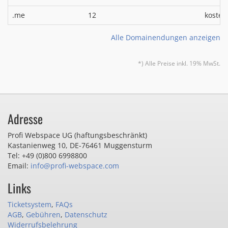
.me
12
kosten
Alle Domainendungen anzeigen
*) Alle Preise inkl. 19% MwSt.
Adresse
Profi Webspace UG (haftungsbeschränkt)
Kastanienweg 10
,
DE-76461 Muggensturm
Tel: +49 (0)800 6998800
Email:
info@profi-webspace.com
Links
Ticketsystem
,
FAQs
AGB
,
Gebühren
,
Datenschutz
Widerrufsbelehrung