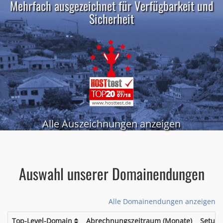
Mehrfach ausgezeichnet für Verfügbarkeit und
Sicherheit
Alle Auszeichnungen anzeigen
Auswahl unserer Domainendungen
Alle Domainendungen anzeigen
Top-Level-Domain
Abrechnungszeitraum (Monate)
Setup