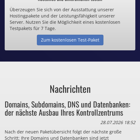
Überzeugen Sie sich von der Ausstattung unserer
Inklusive .de Domain
Hostingpakete und der Leistungsfähigkeit unserer
Server. Nutzen Sie die Möglichkeit eines kostenlosen
Webspace ab 1,25€ / Monat
Testpakets für 7 Tage.
Zum kostenlosen Test-Paket
Günstige SSL-Zertifikate
Comodo-Zertifikate ab 0,90€ / Monat
Nachrichten
Bezahlen Sie auch zu viel
Domains, Subdomains, DNS und Datenbanken:
für Dinge, die sie gar nicht brauchen?
der nächste Ausbau Ihres Kontrollzentrums
28.07.2026 18:52
Nach der neuen Paketübersicht folgt der nächste große
Schritt: Ihre Domains und Datenbanken sind jetzt