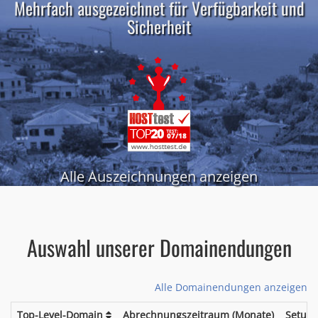
Mehrfach ausgezeichnet für Verfügbarkeit und
Sicherheit
Alle Auszeichnungen anzeigen
Auswahl unserer Domainendungen
Alle Domainendungen anzeigen
Top-Level-Domain
Abrechnungszeitraum (Monate)
Setup