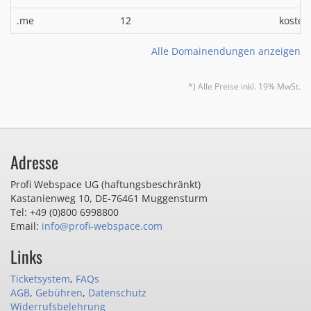
.me
12
kosten
Alle Domainendungen anzeigen
*) Alle Preise inkl. 19% MwSt.
Adresse
Profi Webspace UG (haftungsbeschränkt)
Kastanienweg 10
,
DE-76461 Muggensturm
Tel: +49 (0)800 6998800
Email:
info@profi-webspace.com
Links
Ticketsystem
,
FAQs
AGB
,
Gebühren
,
Datenschutz
Widerrufsbelehrung