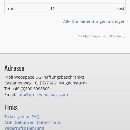
.me
12
kosten
Alle Domainendungen anzeigen
*) Alle Preise inkl. 19% MwSt.
Adresse
Profi Webspace UG (haftungsbeschränkt)
Kastanienweg 10
,
DE-76461 Muggensturm
Tel: +49 (0)800 6998800
Email:
info@profi-webspace.com
Links
Ticketsystem
,
FAQs
AGB
,
Gebühren
,
Datenschutz
Widerrufsbelehrung