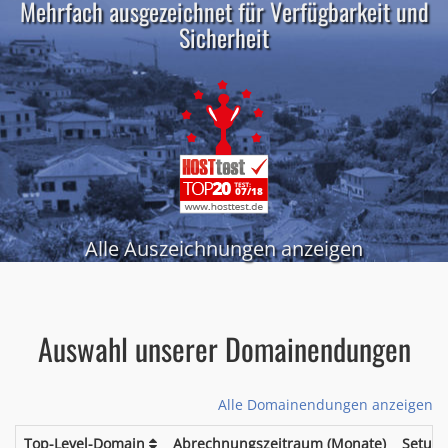
Mehrfach ausgezeichnet für Verfügbarkeit und
Sicherheit
Alle Auszeichnungen anzeigen
Auswahl unserer Domainendungen
Alle Domainendungen anzeigen
Top-Level-Domain
Abrechnungszeitraum (Monate)
Setup