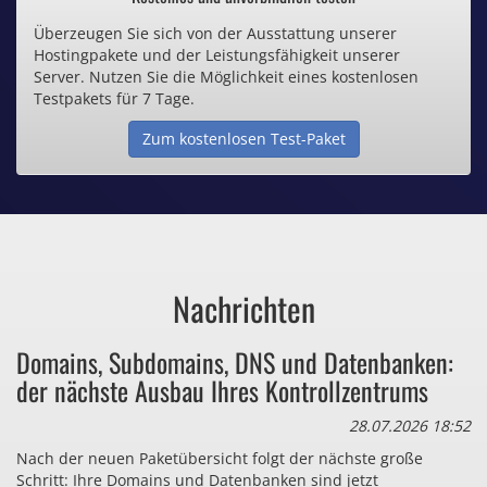
Überzeugen Sie sich von der Ausstattung unserer
Inklusive .de Domain
Hostingpakete und der Leistungsfähigkeit unserer
Server. Nutzen Sie die Möglichkeit eines kostenlosen
Webspace ab 1,25€ / Monat
Testpakets für 7 Tage.
Zum kostenlosen Test-Paket
Günstige SSL-Zertifikate
Comodo-Zertifikate ab 0,90€ / Monat
Nachrichten
Bezahlen Sie auch zu viel
Domains, Subdomains, DNS und Datenbanken:
für Dinge, die sie gar nicht brauchen?
der nächste Ausbau Ihres Kontrollzentrums
28.07.2026 18:52
Nach der neuen Paketübersicht folgt der nächste große
Schritt: Ihre Domains und Datenbanken sind jetzt