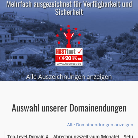
Mehrfach ausgezeichnet für Verfügbarkeit und
Sicherheit
Alle Auszeichnungen anzeigen
Auswahl unserer Domainendungen
Alle Domainendungen anzeigen
Top-Level-Domain
Abrechnungszeitraum (Monate)
Setup