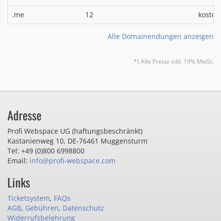
.me
12
kosten
Alle Domainendungen anzeigen
*) Alle Preise inkl. 19% MwSt.
Adresse
Profi Webspace UG (haftungsbeschränkt)
Kastanienweg 10
,
DE-76461 Muggensturm
Tel: +49 (0)800 6998800
Email:
info@profi-webspace.com
Links
Ticketsystem
,
FAQs
AGB
,
Gebühren
,
Datenschutz
Widerrufsbelehrung