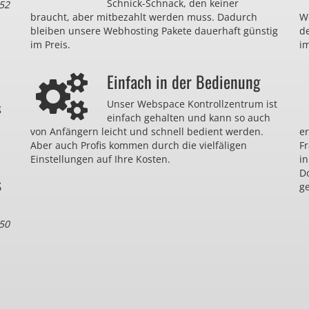
Schnick-Schnack, den keiner
52
braucht, aber mitbezahlt werden muss. Dadurch
We
bleiben unsere Webhosting Pakete dauerhaft günstig
d
im Preis.
im
Einfach in der Bedienung
Unser Webspace Kontrollzentrum ist
g
einfach gehalten und kann so auch
von Anfängern leicht und schnell bedient werden.
er
Aber auch Profis kommen durch die vielfäligen
F
Einstellungen auf Ihre Kosten.
in
D
s
ge
50