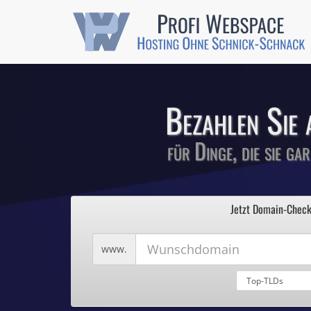
Günstige SSL-
Comodo-Zertifikate 
Bezahlen Sie 
für Dinge, die sie ga
1
Profi We
2
Jetzt Domain-Check
3
4
Hosting ohne Sc
5
Wunschdomain
www.
Domains für 