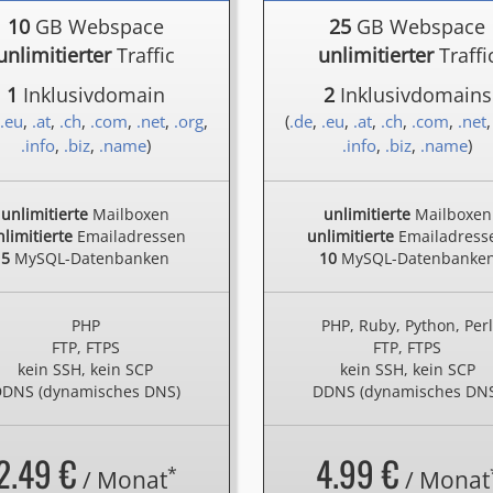
10
GB Webspace
25
GB Webspace
unlimitierter
Traffic
unlimitierter
Traffi
1
Inklusivdomain
2
Inklusivdomains
.eu
,
.at
,
.ch
,
.com
,
.net
,
.org
,
(
.de
,
.eu
,
.at
,
.ch
,
.com
,
.net
.info
,
.biz
,
.name
)
.info
,
.biz
,
.name
)
unlimitierte
Mailboxen
unlimitierte
Mailboxen
limitierte
Emailadressen
unlimitierte
Emailadress
5
MySQL-Datenbanken
10
MySQL-Datenbanke
PHP
PHP, Ruby, Python, Per
FTP, FTPS
FTP, FTPS
kein SSH, kein SCP
kein SSH, kein SCP
DNS (dynamisches DNS)
DDNS (dynamisches DN
2.49 €
4.99 €
*
/ Monat
/ Monat