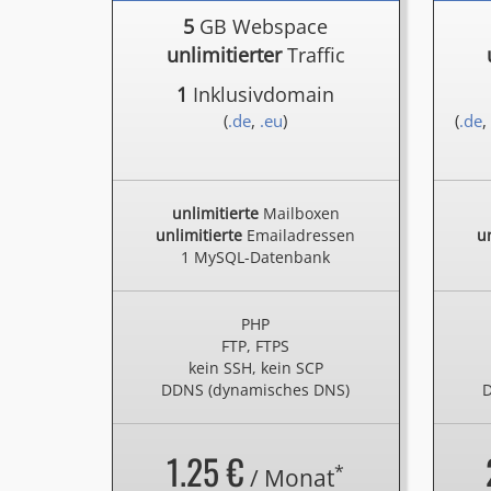
5
GB Webspace
unlimitierter
Traffic
1
Inklusivdomain
(
.de
,
.eu
)
(
.de
,
unlimitierte
Mailboxen
unlimitierte
Emailadressen
un
1 MySQL-Datenbank
PHP
FTP, FTPS
kein SSH, kein SCP
DDNS (dynamisches DNS)
D
1.25 €
*
/ Monat