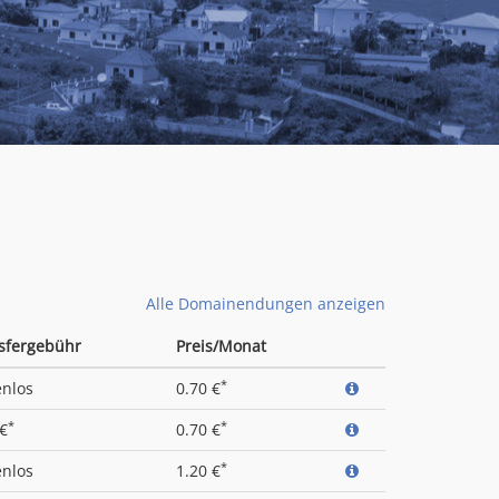
Alle Domainendungen anzeigen
sfergebühr
Preis/Monat
*
enlos
0.70 €
*
*
 €
0.70 €
*
enlos
1.20 €