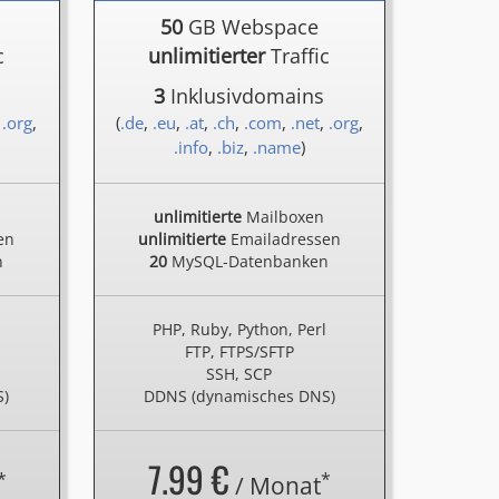
50
GB Webspace
c
unlimitierter
Traffic
3
Inklusivdomains
,
.org
,
(
.de
,
.eu
,
.at
,
.ch
,
.com
,
.net
,
.org
,
.info
,
.biz
,
.name
)
unlimitierte
Mailboxen
en
unlimitierte
Emailadressen
n
20
MySQL-Datenbanken
l
PHP, Ruby, Python, Perl
FTP, FTPS/SFTP
SSH, SCP
S)
DDNS (dynamisches DNS)
7.99 €
*
*
/ Monat