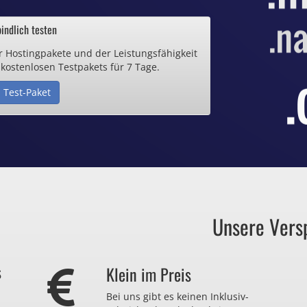
ab 0,70€ / Monat
indlich testen
r Hostingpakete und der Leistungsfähigkeit
de Domain
 kostenlosen Testpakets für 7 Tage.
 Test-Paket
25€ / Monat
Zertifikate
ab 0,90€ / Monat
Unsere Vers
auch zu viel
s
Klein im Preis
r nicht brauchen?
Bei uns gibt es keinen Inklusiv-