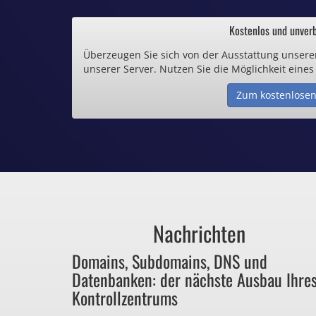
.de und .eu schon 
Kostenlos und unverb
Überzeugen Sie sich von der Ausstattung unsere
Inklusive .
unserer Server. Nutzen Sie die Möglichkeit eines
Zum kostenlosen
Webspace ab 1,
Günstige SSL-
Comodo-Zertifikate 
Nachrichten
Bezahlen Sie 
Domains, Subdomains, DNS und
Datenbanken: der nächste Ausbau Ihre
für Dinge, die sie ga
Kontrollzentrums