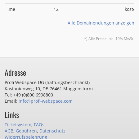
.me
12
kosten
Alle Domainendungen anzeigen
*) Alle Preise inkl. 19% MwSt.
Adresse
Profi Webspace UG (haftungsbeschränkt)
Kastanienweg 10
,
DE-76461 Muggensturm
Tel: +49 (0)800 6998800
Email:
info@profi-webspace.com
Links
Ticketsystem
,
FAQs
AGB
,
Gebühren
,
Datenschutz
Widerrufsbelehrung