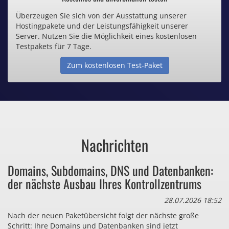
Überzeugen Sie sich von der Ausstattung unserer
Inklusive .de Domain
Hostingpakete und der Leistungsfähigkeit unserer
Server. Nutzen Sie die Möglichkeit eines kostenlosen
Webspace ab 1,25€ / Monat
Testpakets für 7 Tage.
Zum kostenlosen Test-Paket
Günstige SSL-Zertifikate
Comodo-Zertifikate ab 0,90€ / Monat
Nachrichten
Bezahlen Sie auch zu viel
Domains, Subdomains, DNS und Datenbanken:
für Dinge, die sie gar nicht brauchen?
der nächste Ausbau Ihres Kontrollzentrums
28.07.2026 18:52
Nach der neuen Paketübersicht folgt der nächste große
Schritt: Ihre Domains und Datenbanken sind jetzt