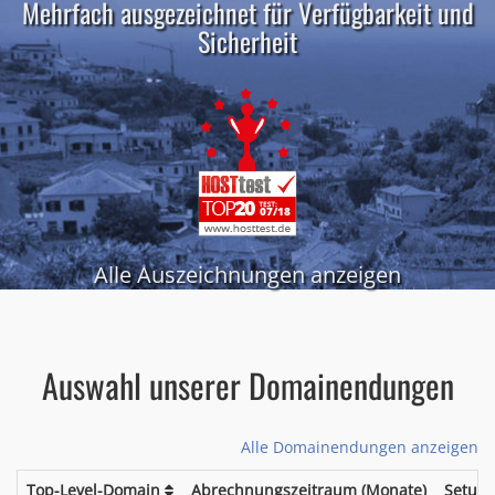
Mehrfach ausgezeichnet für Verfügbarkeit und
Sicherheit
Alle Auszeichnungen anzeigen
Auswahl unserer Domainendungen
Alle Domainendungen anzeigen
Top-Level-Domain
Abrechnungszeitraum (Monate)
Setup