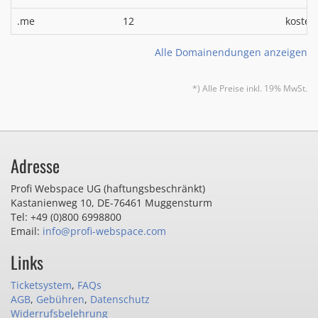
.me
12
kosten
Alle Domainendungen anzeigen
*) Alle Preise inkl. 19% MwSt.
Adresse
Profi Webspace UG (haftungsbeschränkt)
Kastanienweg 10
,
DE-76461 Muggensturm
Tel: +49 (0)800 6998800
Email:
info@profi-webspace.com
Links
Ticketsystem
,
FAQs
AGB
,
Gebühren
,
Datenschutz
Widerrufsbelehrung