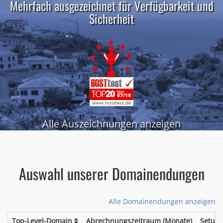
Mehrfach ausgezeichnet für Verfügbarkeit und
Sicherheit
Alle Auszeichnungen anzeigen
Auswahl unserer Domainendungen
Alle Domainendungen anzeigen
Top-Level-Domain
Abrechnungszeitraum (Monate)
Setup