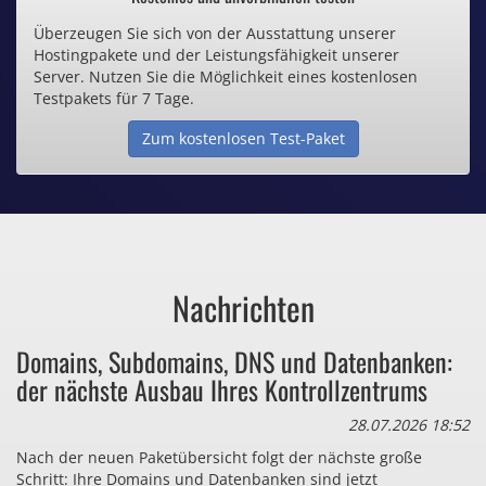
Überzeugen Sie sich von der Ausstattung unserer
Inklusive .de Domain
Hostingpakete und der Leistungsfähigkeit unserer
Server. Nutzen Sie die Möglichkeit eines kostenlosen
Webspace ab 1,25€ / Monat
Testpakets für 7 Tage.
Zum kostenlosen Test-Paket
Günstige SSL-Zertifikate
Comodo-Zertifikate ab 0,90€ / Monat
Nachrichten
Bezahlen Sie auch zu viel
Domains, Subdomains, DNS und Datenbanken:
für Dinge, die sie gar nicht brauchen?
der nächste Ausbau Ihres Kontrollzentrums
28.07.2026 18:52
Nach der neuen Paketübersicht folgt der nächste große
Schritt: Ihre Domains und Datenbanken sind jetzt