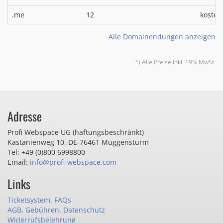
.me
12
kosten
Alle Domainendungen anzeigen
*) Alle Preise inkl. 19% MwSt.
Adresse
Profi Webspace UG (haftungsbeschränkt)
Kastanienweg 10
,
DE-76461 Muggensturm
Tel: +49 (0)800 6998800
Email:
info@profi-webspace.com
Links
Ticketsystem
,
FAQs
AGB
,
Gebühren
,
Datenschutz
Widerrufsbelehrung