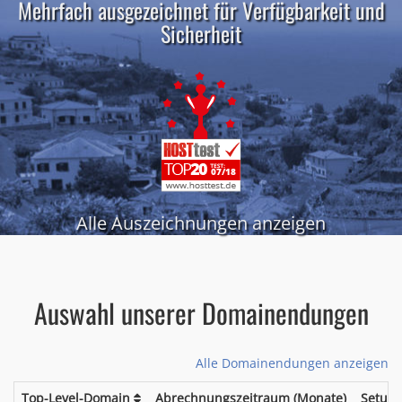
Mehrfach ausgezeichnet für Verfügbarkeit und
Sicherheit
Alle Auszeichnungen anzeigen
Auswahl unserer Domainendungen
Alle Domainendungen anzeigen
Top-Level-Domain
Abrechnungszeitraum (Monate)
Setup