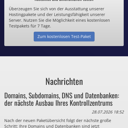
Überzeugen Sie sich von der Ausstattung unserer
Inklusive .de Domain
Hostingpakete und der Leistungsfähigkeit unserer
Server. Nutzen Sie die Möglichkeit eines kostenlosen
Webspace ab 1,25€ / Monat
Testpakets für 7 Tage.
Zum kostenlosen Test-Paket
Günstige SSL-Zertifikate
Comodo-Zertifikate ab 0,90€ / Monat
Nachrichten
Bezahlen Sie auch zu viel
Domains, Subdomains, DNS und Datenbanken:
für Dinge, die sie gar nicht brauchen?
der nächste Ausbau Ihres Kontrollzentrums
28.07.2026 18:52
Nach der neuen Paketübersicht folgt der nächste große
Schritt: Ihre Domains und Datenbanken sind jetzt