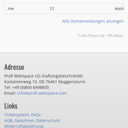
.me
12
kosten
Alle Domainendungen anzeigen
*) Alle Preise inkl. 19% MwSt.
Adresse
Profi Webspace UG (haftungsbeschränkt)
Kastanienweg 10
,
DE-76461 Muggensturm
Tel: +49 (0)800 6998800
Email:
info@profi-webspace.com
Links
Ticketsystem
,
FAQs
AGB
,
Gebühren
,
Datenschutz
Widerrufsbelehrung