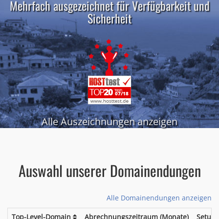
Mehrfach ausgezeichnet für Verfügbarkeit und
Sicherheit
Alle Auszeichnungen anzeigen
Auswahl unserer Domainendungen
Alle Domainendungen anzeigen
Top-Level-Domain
Abrechnungszeitraum (Monate)
Setup