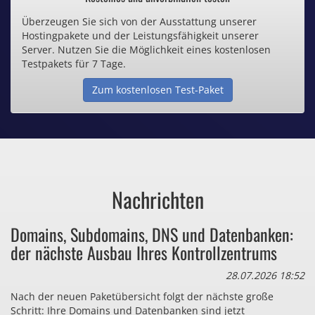
Überzeugen Sie sich von der Ausstattung unserer
Inklusive .de Domain
Hostingpakete und der Leistungsfähigkeit unserer
Server. Nutzen Sie die Möglichkeit eines kostenlosen
Webspace ab 1,25€ / Monat
Testpakets für 7 Tage.
Zum kostenlosen Test-Paket
Günstige SSL-Zertifikate
Comodo-Zertifikate ab 0,90€ / Monat
Nachrichten
Bezahlen Sie auch zu viel
Domains, Subdomains, DNS und Datenbanken:
für Dinge, die sie gar nicht brauchen?
der nächste Ausbau Ihres Kontrollzentrums
28.07.2026 18:52
Nach der neuen Paketübersicht folgt der nächste große
Schritt: Ihre Domains und Datenbanken sind jetzt