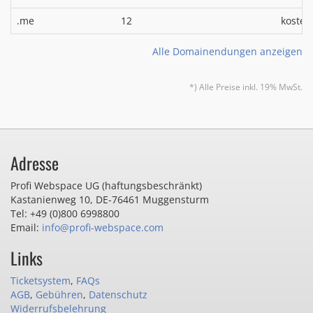
.me
12
kosten
Alle Domainendungen anzeigen
*) Alle Preise inkl. 19% MwSt.
Adresse
Profi Webspace UG (haftungsbeschränkt)
Kastanienweg 10
,
DE-76461 Muggensturm
Tel: +49 (0)800 6998800
Email:
info@profi-webspace.com
Links
Ticketsystem
,
FAQs
AGB
,
Gebühren
,
Datenschutz
Widerrufsbelehrung