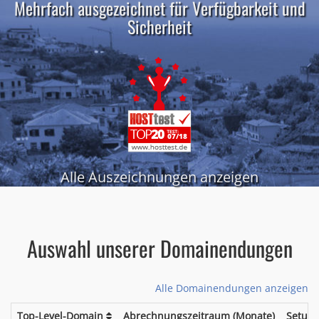
Mehrfach ausgezeichnet für Verfügbarkeit und
Sicherheit
Alle Auszeichnungen anzeigen
Auswahl unserer Domainendungen
Alle Domainendungen anzeigen
Top-Level-Domain
Abrechnungszeitraum (Monate)
Setup