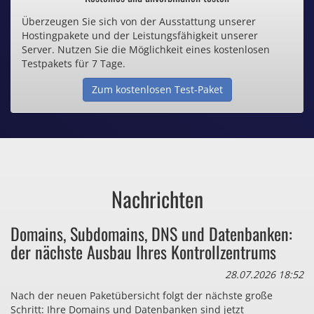
Überzeugen Sie sich von der Ausstattung unserer
Inklusive .de Domain
Hostingpakete und der Leistungsfähigkeit unserer
Server. Nutzen Sie die Möglichkeit eines kostenlosen
Webspace ab 1,25€ / Monat
Testpakets für 7 Tage.
Zum kostenlosen Test-Paket
Günstige SSL-Zertifikate
Comodo-Zertifikate ab 0,90€ / Monat
Nachrichten
Bezahlen Sie auch zu viel
Domains, Subdomains, DNS und Datenbanken:
für Dinge, die sie gar nicht brauchen?
der nächste Ausbau Ihres Kontrollzentrums
28.07.2026 18:52
Nach der neuen Paketübersicht folgt der nächste große
Schritt: Ihre Domains und Datenbanken sind jetzt