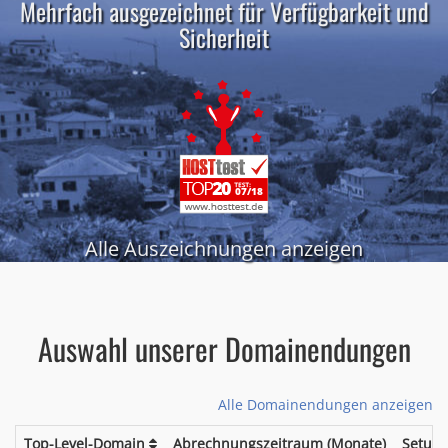
Mehrfach ausgezeichnet für Verfügbarkeit und
Sicherheit
Alle Auszeichnungen anzeigen
Auswahl unserer Domainendungen
Alle Domainendungen anzeigen
Top-Level-Domain
Abrechnungszeitraum (Monate)
Setup