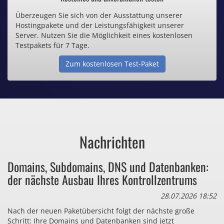
Überzeugen Sie sich von der Ausstattung unserer
Inklusive .de Domain
Hostingpakete und der Leistungsfähigkeit unserer
Server. Nutzen Sie die Möglichkeit eines kostenlosen
Webspace ab 1,25€ / Monat
Testpakets für 7 Tage.
Zum kostenlosen Test-Paket
Günstige SSL-Zertifikate
Comodo-Zertifikate ab 0,90€ / Monat
Nachrichten
Bezahlen Sie auch zu viel
Domains, Subdomains, DNS und Datenbanken:
für Dinge, die sie gar nicht brauchen?
der nächste Ausbau Ihres Kontrollzentrums
28.07.2026 18:52
Nach der neuen Paketübersicht folgt der nächste große
Schritt: Ihre Domains und Datenbanken sind jetzt