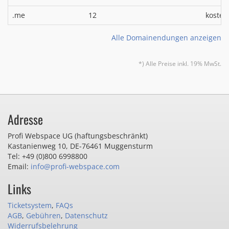
.me
12
kosten
Alle Domainendungen anzeigen
*) Alle Preise inkl. 19% MwSt.
Adresse
Profi Webspace UG (haftungsbeschränkt)
Kastanienweg 10
,
DE-76461 Muggensturm
Tel: +49 (0)800 6998800
Email:
info@profi-webspace.com
Links
Ticketsystem
,
FAQs
AGB
,
Gebühren
,
Datenschutz
Widerrufsbelehrung