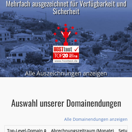
Mehrfach ausgezeichnet für Verfügbarkeit und
Sicherheit
Alle Auszeichnungen anzeigen
Auswahl unserer Domainendungen
Alle Domainendungen anzeigen
Top-Level-Domain
Abrechnungszeitraum (Monate)
Setup