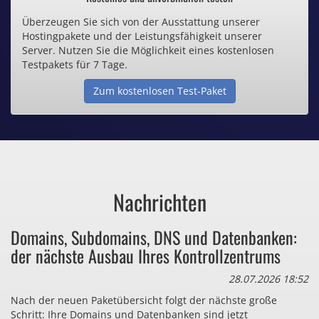
Überzeugen Sie sich von der Ausstattung unserer
Inklusive .de Domain
Hostingpakete und der Leistungsfähigkeit unserer
Server. Nutzen Sie die Möglichkeit eines kostenlosen
Webspace ab 1,25€ / Monat
Testpakets für 7 Tage.
Zum kostenlosen Test-Paket
Günstige SSL-Zertifikate
Comodo-Zertifikate ab 0,90€ / Monat
Nachrichten
Bezahlen Sie auch zu viel
Domains, Subdomains, DNS und Datenbanken:
für Dinge, die sie gar nicht brauchen?
der nächste Ausbau Ihres Kontrollzentrums
28.07.2026 18:52
Nach der neuen Paketübersicht folgt der nächste große
Schritt: Ihre Domains und Datenbanken sind jetzt