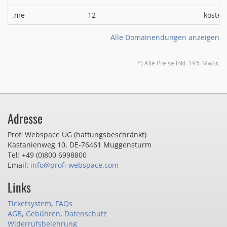
.me
12
kosten
Alle Domainendungen anzeigen
*) Alle Preise inkl. 19% MwSt.
Adresse
Profi Webspace UG (haftungsbeschränkt)
Kastanienweg 10
,
DE-76461 Muggensturm
Tel: +49 (0)800 6998800
Email:
info@profi-webspace.com
Links
Ticketsystem
,
FAQs
AGB
,
Gebühren
,
Datenschutz
Widerrufsbelehrung