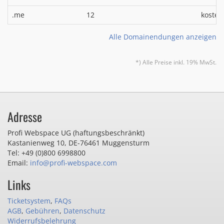
.me
12
kosten
Alle Domainendungen anzeigen
*) Alle Preise inkl. 19% MwSt.
Adresse
Profi Webspace UG (haftungsbeschränkt)
Kastanienweg 10
,
DE-76461 Muggensturm
Tel: +49 (0)800 6998800
Email:
info@profi-webspace.com
Links
Ticketsystem
,
FAQs
AGB
,
Gebühren
,
Datenschutz
Widerrufsbelehrung