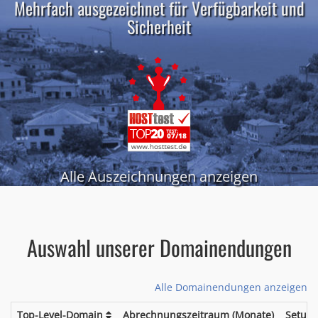
Mehrfach ausgezeichnet für Verfügbarkeit und
Sicherheit
Alle Auszeichnungen anzeigen
Auswahl unserer Domainendungen
Alle Domainendungen anzeigen
Top-Level-Domain
Abrechnungszeitraum (Monate)
Setup