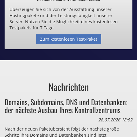
Überzeugen Sie sich von der Ausstattung unserer
Inklusive .de Domain
Hostingpakete und der Leistungsfähigkeit unserer
Server. Nutzen Sie die Möglichkeit eines kostenlosen
Webspace ab 1,25€ / Monat
Testpakets für 7 Tage.
Zum kostenlosen Test-Paket
Günstige SSL-Zertifikate
Comodo-Zertifikate ab 0,90€ / Monat
Nachrichten
Bezahlen Sie auch zu viel
Domains, Subdomains, DNS und Datenbanken:
für Dinge, die sie gar nicht brauchen?
der nächste Ausbau Ihres Kontrollzentrums
28.07.2026 18:52
Nach der neuen Paketübersicht folgt der nächste große
Schritt: Ihre Domains und Datenbanken sind jetzt