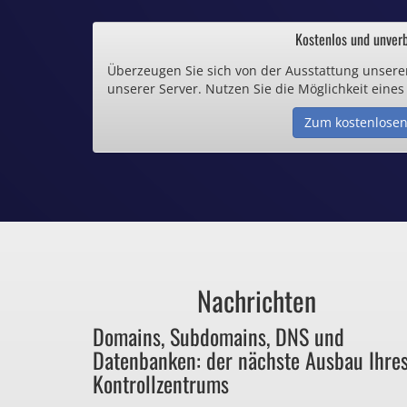
.de und .eu schon 
Kostenlos und unverb
Überzeugen Sie sich von der Ausstattung unsere
Inklusive .
unserer Server. Nutzen Sie die Möglichkeit eines
Zum kostenlosen
Webspace ab 1,
Günstige SSL-
Comodo-Zertifikate 
Nachrichten
Bezahlen Sie 
Domains, Subdomains, DNS und
Datenbanken: der nächste Ausbau Ihre
für Dinge, die sie ga
Kontrollzentrums