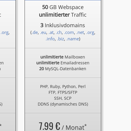
50
GB Webspace
c
unlimitierter
Traffic
3
Inklusivdomains
,
.org
,
(
.de
,
.eu
,
.at
,
.ch
,
.com
,
.net
,
.org
,
.info
,
.biz
,
.name
)
unlimitierte
Mailboxen
en
unlimitierte
Emailadressen
n
20
MySQL-Datenbanken
l
PHP, Ruby, Python, Perl
FTP, FTPS/SFTP
SSH, SCP
S)
DDNS (dynamisches DNS)
7.99 €
*
*
/ Monat