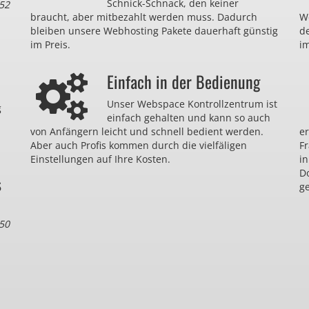
Schnick-Schnack, den keiner
52
braucht, aber mitbezahlt werden muss. Dadurch
We
bleiben unsere Webhosting Pakete dauerhaft günstig
d
im Preis.
im
Einfach in der Bedienung
Unser Webspace Kontrollzentrum ist
g
einfach gehalten und kann so auch
von Anfängern leicht und schnell bedient werden.
er
Aber auch Profis kommen durch die vielfäligen
F
Einstellungen auf Ihre Kosten.
in
D
s
ge
50