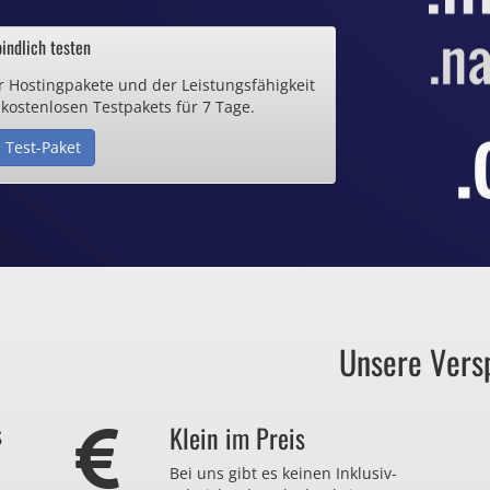
ab 0,70€ / Monat
indlich testen
r Hostingpakete und der Leistungsfähigkeit
de Domain
 kostenlosen Testpakets für 7 Tage.
 Test-Paket
25€ / Monat
Zertifikate
ab 0,90€ / Monat
Unsere Vers
auch zu viel
s
Klein im Preis
r nicht brauchen?
Bei uns gibt es keinen Inklusiv-