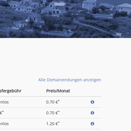
Alle Domainendungen anzeigen
sfergebühr
Preis/Monat
*
enlos
0.70 €
*
*
 €
0.70 €
*
enlos
1.20 €