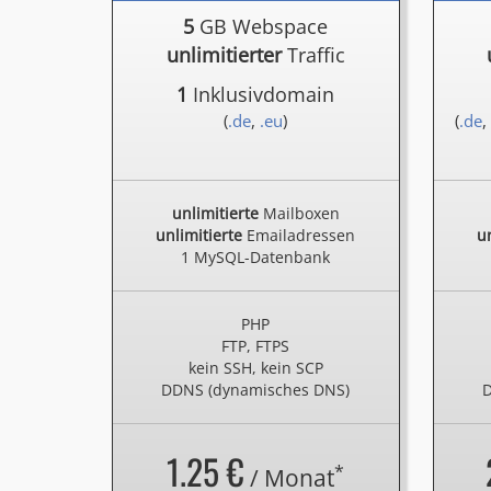
5
GB Webspace
unlimitierter
Traffic
1
Inklusivdomain
(
.de
,
.eu
)
(
.de
,
unlimitierte
Mailboxen
unlimitierte
Emailadressen
un
1 MySQL-Datenbank
PHP
FTP, FTPS
kein SSH, kein SCP
DDNS (dynamisches DNS)
D
1.25 €
*
/ Monat