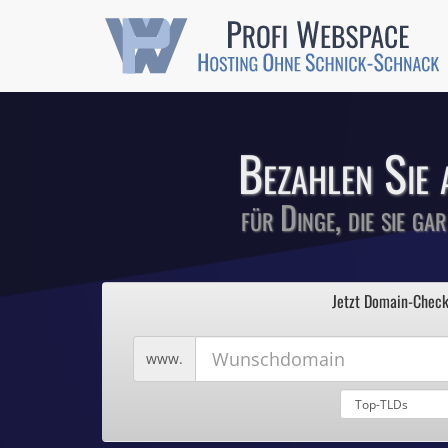
Günstige SSL-
Comodo-Zertifikate 
Bezahlen Sie 
für Dinge, die sie ga
1
Profi We
2
Jetzt Domain-Check
3
4
Hosting ohne Sc
5
Wunschdomain
www.
Domains für 