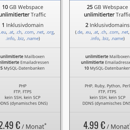
10
GB Webspace
25
GB Webspace
unlimitierter
Traffic
unlimitierter
Traffi
1
Inklusivdomain
2
Inklusivdomains
.eu
,
.at
,
.ch
,
.com
,
.net
,
.org
,
(
.de
,
.eu
,
.at
,
.ch
,
.com
,
.net
.info
,
.biz
,
.name
)
.info
,
.biz
,
.name
)
unlimitierte
Mailboxen
unlimitierte
Mailboxen
limitierte
Emailadressen
unlimitierte
Emailadress
5
MySQL-Datenbanken
10
MySQL-Datenbanke
PHP
PHP, Ruby, Python, Per
FTP, FTPS
FTP, FTPS
kein SSH, kein SCP
kein SSH, kein SCP
DNS (dynamisches DNS)
DDNS (dynamisches DN
2.49 €
4.99 €
*
/ Monat
/ Monat