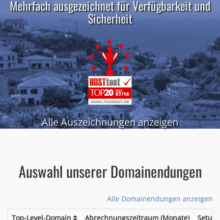
Mehrfach ausgezeichnet für Verfügbarkeit und
Sicherheit
Alle Auszeichnungen anzeigen
Auswahl unserer Domainendungen
Alle Domainendungen anzeigen
Top-Level-Domain
Abrechnungszeitraum (Monate)
Setup