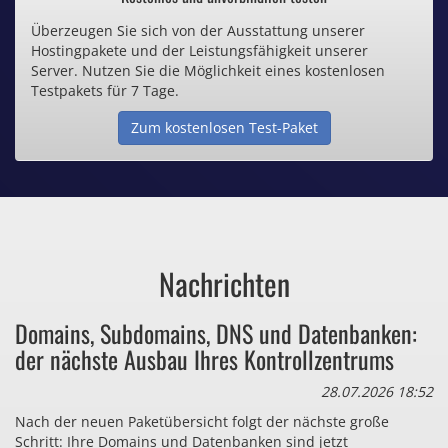
Überzeugen Sie sich von der Ausstattung unserer
Inklusive .de Domain
Hostingpakete und der Leistungsfähigkeit unserer
Server. Nutzen Sie die Möglichkeit eines kostenlosen
Webspace ab 1,25€ / Monat
Testpakets für 7 Tage.
Zum kostenlosen Test-Paket
Günstige SSL-Zertifikate
Comodo-Zertifikate ab 0,90€ / Monat
Nachrichten
Bezahlen Sie auch zu viel
Domains, Subdomains, DNS und Datenbanken:
für Dinge, die sie gar nicht brauchen?
der nächste Ausbau Ihres Kontrollzentrums
28.07.2026 18:52
Nach der neuen Paketübersicht folgt der nächste große
Schritt: Ihre Domains und Datenbanken sind jetzt