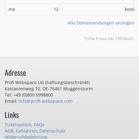
.me
12
kosten
Alle Domainendungen anzeigen
*) Alle Preise inkl. 19% MwSt.
Adresse
Profi Webspace UG (haftungsbeschränkt)
Kastanienweg 10
,
DE-76461 Muggensturm
Tel: +49 (0)800 6998800
Email:
info@profi-webspace.com
Links
Ticketsystem
,
FAQs
AGB
,
Gebühren
,
Datenschutz
Widerrufsbelehrung