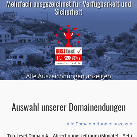
Mehrfach ausgezeichnet für Verfügbarkeit und
Sicherheit
Alle Auszeichnungen anzeigen
Auswahl unserer Domainendungen
Alle Domainendungen anzeigen
Top-Level-Domain
Abrechnungszeitraum (Monate)
Setup