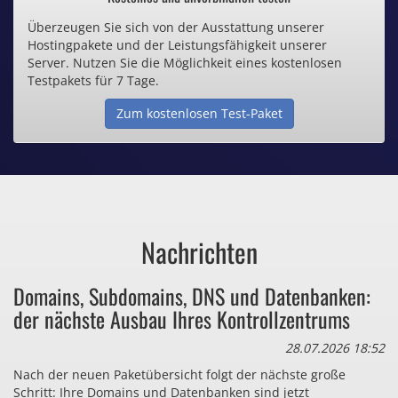
Überzeugen Sie sich von der Ausstattung unserer
Inklusive .de Domain
Hostingpakete und der Leistungsfähigkeit unserer
Server. Nutzen Sie die Möglichkeit eines kostenlosen
Webspace ab 1,25€ / Monat
Testpakets für 7 Tage.
Zum kostenlosen Test-Paket
Günstige SSL-Zertifikate
Comodo-Zertifikate ab 0,90€ / Monat
Nachrichten
Bezahlen Sie auch zu viel
Domains, Subdomains, DNS und Datenbanken:
für Dinge, die sie gar nicht brauchen?
der nächste Ausbau Ihres Kontrollzentrums
28.07.2026 18:52
Nach der neuen Paketübersicht folgt der nächste große
Schritt: Ihre Domains und Datenbanken sind jetzt