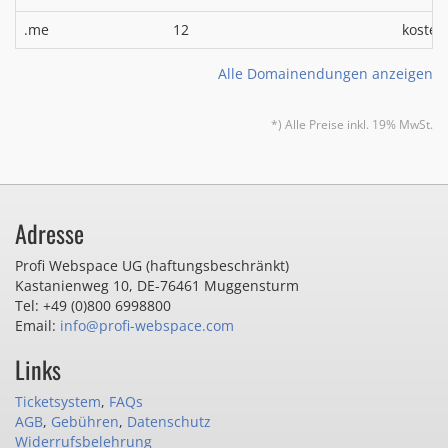
.me
12
kosten
Alle Domainendungen anzeigen
*) Alle Preise inkl. 19% MwSt.
Adresse
Profi Webspace UG (haftungsbeschränkt)
Kastanienweg 10
,
DE-76461 Muggensturm
Tel: +49 (0)800 6998800
Email:
info@profi-webspace.com
Links
Ticketsystem
,
FAQs
AGB
,
Gebühren
,
Datenschutz
Widerrufsbelehrung