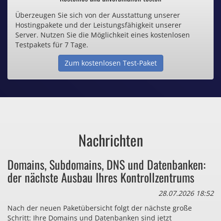
Überzeugen Sie sich von der Ausstattung unserer
Inklusive .de Domain
Hostingpakete und der Leistungsfähigkeit unserer
Server. Nutzen Sie die Möglichkeit eines kostenlosen
Webspace ab 1,25€ / Monat
Testpakets für 7 Tage.
Zum kostenlosen Test-Paket
Günstige SSL-Zertifikate
Comodo-Zertifikate ab 0,90€ / Monat
Nachrichten
Bezahlen Sie auch zu viel
Domains, Subdomains, DNS und Datenbanken:
für Dinge, die sie gar nicht brauchen?
der nächste Ausbau Ihres Kontrollzentrums
28.07.2026 18:52
Nach der neuen Paketübersicht folgt der nächste große
Schritt: Ihre Domains und Datenbanken sind jetzt