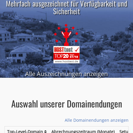
Mehrfach ausgezeichnet für Verfügbarkeit und
Sicherheit
Alle Auszeichnungen anzeigen
Auswahl unserer Domainendungen
Alle Domainendungen anzeigen
Top-Level-Domain
Abrechnungszeitraum (Monate)
Setup