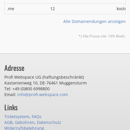
.me
12
kosten
Alle Domainendungen anzeigen
*) Alle Preise inkl. 19% MwSt.
Adresse
Profi Webspace UG (haftungsbeschränkt)
Kastanienweg 10
,
DE-76461 Muggensturm
Tel: +49 (0)800 6998800
Email:
info@profi-webspace.com
Links
Ticketsystem
,
FAQs
AGB
,
Gebühren
,
Datenschutz
Widerrufsbelehrung